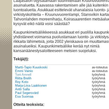
Laajasalon öljysatamaan suunnitellaan Kruunuvuorenr
asuinaluetta. Kaavassa rakentamisen alle jää kuitenkin
luontoalueita. Asukkaat esittelevät uhanalaisia luonto- j
virkistyskohteita – Kruunuvuorenlampi, Stansvikin karta
Tahvonlahden moreeniharju, Koirasaarentien metsäalue
kysyvät eikö näitä voisi säästää?
Kaupunkimetsäliikkeessä asukkaat eri puolilla kaupunk
yhdistäneet voimansa puolustamaan luonto- ja virkistys
rikkaita lähimetsiä, joita 2002 yleiskaava on muuttamas
asuinalueiksi. Kaupunkimetsäliike kerää nyt nimiä
kansanäänestysaloitteeseen metsien suojeluksi.
Tekijä(t):
Martti-Tapio Kuuskoski
av-toteutus
Emmi Vainio
av-toteutus
Toni Amnell
työryhmä
Riitta Brelih
työryhmä
Roy Koto
työryhmä
Marja-Liisa Laakkonen
työryhmä
Antti Salla
työryhmä
Paul Segersvärd
työryhmä
Esa Suomaa
työryhmä
Otteita teoksista: