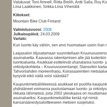
Valokuvat: Toni Amnell, Riitta Brelih, Antti Salla, Roy Ko
Liisa Laakkonen, Sirkka-Liisa Viheriälä
Kiitokset:
Mountain Bike Club Finland
Valmistusvuosi:
2009
Julkaisupäivä:
24.03.2009
Vartalo:
Kun luonto käy vähiin, sen arvo huomataan usein liian
Laajasalon öljysatamaan suunnitellaan Kruunuvuorenr
asuinaluetta. Kaavassa rakentamisen alle jää kuitenkin
luontoalueita. Asukkaat esittelevät uhanalaisia luonto- j
virkistyskohteita – Kruunuvuorenlampi, Stansvikin karta
Tahvonlahden moreeniharju, Koirasaarentien metsäalue
kysyvät eikö näitä voisi säästää?
Kaupunkimetsäliikkeessä asukkaat eri puolilla kaupunk
yhdistäneet voimansa puolustamaan luonto- ja virkistys
rikkaita lähimetsiä, joita 2002 yleiskaava on muuttamas
asuinalueiksi. Kaupunkimetsäliike kerää nyt nimiä
kansanäänestysaloitteeseen metsien suojeluksi.