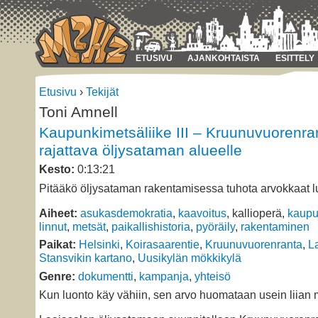
ETUSIVU
AJANKOHTAISTA
ESITTELY
Etusivu
›
Tekijät
Toni Amnell
Kaupunkimetsäliike III – Kruunuvuorenra
rajattava öljysataman alueelle
Kesto:
0:13:21
Pitääkö öljysataman rakentamisessa tuhota arvokkaat 
Aiheet:
asukasdemokratia
,
kaavoitus
, kallioperä,
kaupu
linnut
,
metsät
,
paikallishistoria
,
pyöräily
,
rakentaminen
Paikat:
Helsinki
,
Koirasaarentie
,
Kruunuvuorenranta
,
L
Stansvikin kartano
,
Uusikylän mökkikylä
Genre:
dokumentti
,
kampanja
,
yhteisö
Kun luonto käy vähiin, sen arvo huomataan usein liian