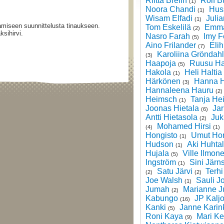
Riitta Brelih
Rolf B
(1)
Noora Chandi
Hus
(1)
Wisam Elfadi
Julia
(1)
tamiseen suunnittelusta tinaukseen.
Tom Eskelilä
Emma
(2)
sihirvi.
Nasro Farah
Imy F
(5)
Aino Frilander
Eli
(7)
Karoliina Gröndahl
(3)
Haapoja
Ruusu Ha
(5)
Hakola
Heli Haltia
(1)
Härkönen
Hanna H
(3)
Hannaleena Hauru
(2)
Heimsch
Tanja He
(1)
Joonas Hietala
Jar
(6)
Antti Hietasola
Juk
(2)
Mohamed Hirsi
(4)
(1)
Hongisto
Umut Ho
(1)
Hudson
Aki Huhta
(1)
Hujala
Ville Ilmon
(5)
Ingström
Sini Järn
(1)
Satu Järvi
Terhi
(2)
(2)
Joe Walsh
Sauli J
(1)
Jumah
Marianne J
(2)
Kabungo
JP Kalj
(16)
Kanki
Janne Karin
(5)
Roni Kaya
Mari Ke
(9)