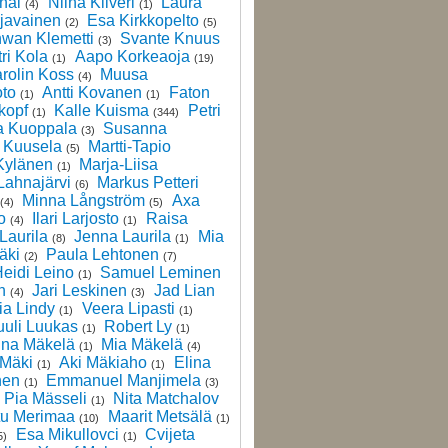
hai
Niina Kiiveri
Laura
(4)
(1)
javainen
Esa Kirkkopelto
(2)
(5)
hwan Klemetti
Svante Knuus
(3)
ri Kola
Aapo Korkeaoja
(1)
(19)
rolin Koss
Muusa
(4)
to
Antti Kovanen
Faton
(1)
(1)
kopf
Kalle Kuisma
Petri
(1)
(344)
a Kuoppala
Susanna
(3)
 Kuusela
Martti-Tapio
(5)
Kylänen
Marja-Liisa
(1)
Lahnajärvi
Markus Petteri
(6)
Minna Långström
Axa
(4)
(5)
o
Ilari Larjosto
Raisa
(4)
(1)
Laurila
Jenna Laurila
Mia
(8)
(1)
äki
Paula Lehtonen
(2)
(7)
eidi Leino
Samuel Leminen
(1)
n
Jari Leskinen
Jad Lian
(4)
(3)
ia Lindy
Veera Lipasti
(1)
(1)
uuli Luukas
Robert Ly
(1)
(1)
ina Mäkelä
Mia Mäkelä
(1)
(4)
 Mäki
Aki Mäkiaho
Elina
(1)
(1)
nen
Emmanuel Manjimela
(1)
(3)
Pia Mässeli
Nita Matchalov
(1)
tu Merimaa
Maarit Metsälä
(10)
(1)
Esa Mikullovci
Cvijeta
5)
(1)