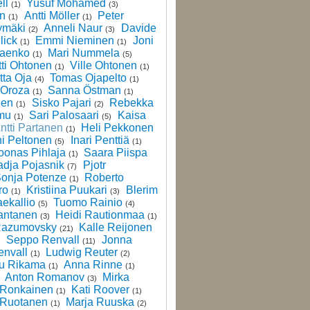
ll
Yusuf Mohamed
(1)
(3)
en
Antti Möller
Peter
(1)
(1)
ymäki
Anneli Naur
Davide
(2)
(3)
lick
Emmi Nieminen
Joni
(1)
(1)
laenko
Mari Nummela
(1)
(5)
ti Ohtonen
Ville Ohtonen
(1)
(1)
tta Oja
Tomas Ojapelto
(4)
(1)
 Oroza
Sanna Östman
(1)
(1)
nen
Sisko Pajari
Rebekka
(1)
(2)
mu
Sari Palosaari
Kaisa
(1)
(5)
ntti Partanen
Heli Pekkonen
(1)
i Peltonen
Inari Penttiä
(5)
(1)
oonas Pihlaja
Saara Piispa
(1)
dja Pojasnik
Pjotr
(7)
onja Potenze
Roberto
(1)
ro
Kristiina Puukari
Blerim
(1)
(3)
ekallio
Tuomo Rainio
(5)
(4)
antanen
Heidi Rautionmaa
(3)
(1)
Razumovsky
Kalle Reijonen
(21)
Seppo Renvall
Jonna
)
(11)
nvall
Ludwig Reuter
(1)
(2)
u Rikama
Anna Rinne
(1)
(1)
Anton Romanov
Mirka
)
(3)
 Ronkainen
Kati Roover
(1)
(1)
 Ruotanen
Marja Ruuska
(1)
(2)