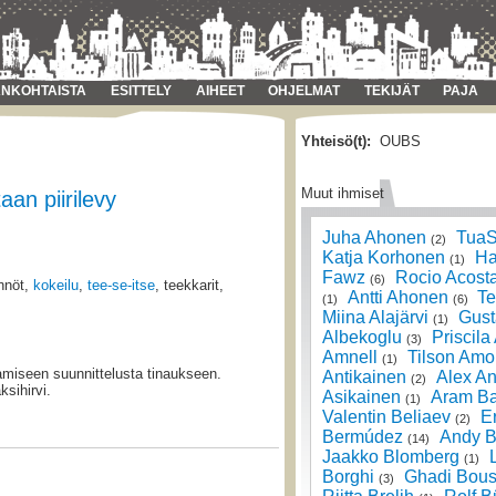
NKOHTAISTA
ESITTELY
AIHEET
OHJELMAT
TEKIJÄT
PAJA
Yhteisö(t):
OUBS
Muut ihmiset
an piirilevy
Juha Ahonen
TuaS
(2)
Katja Korhonen
Ha
(1)
Fawz
Rocio Acost
(6)
nnöt,
kokeilu
,
tee-se-itse
, teekkarit,
Antti Ahonen
Te
(1)
(6)
Miina Alajärvi
Gust
(1)
Albekoglu
Priscila
(3)
Amnell
Tilson Amo
(1)
tamiseen suunnittelusta tinaukseen.
Antikainen
Alex An
(2)
sihirvi.
Asikainen
Aram Ba
(1)
Valentin Beliaev
E
(2)
Bermúdez
Andy B
(14)
Jaakko Blomberg
(1)
Borghi
Ghadi Bous
(3)