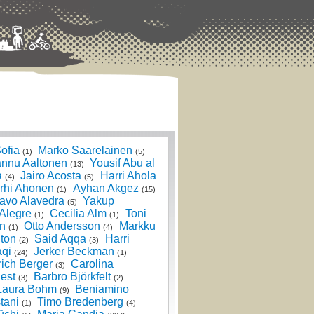
ofia
Marko Saarelainen
(1)
(5)
nnu Aaltonen
Yousif Abu al
(13)
a
Jairo Acosta
Harri Ahola
(4)
(5)
rhi Ahonen
Ayhan Akgez
(1)
(15)
avo Alavedra
Yakup
(5)
 Alegre
Cecilia Alm
Toni
(1)
(1)
n
Otto Andersson
Markku
(1)
(4)
ton
Said Aqqa
Harri
(2)
(3)
qi
Jerker Beckman
(24)
(1)
rich Berger
Carolina
(3)
est
Barbro Björkfelt
(3)
(2)
Laura Bohm
Beniamino
(9)
tani
Timo Bredenberg
(1)
(4)