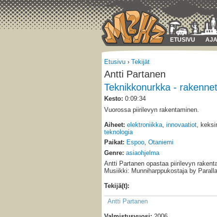
ETUSIVU
AJA
Etusivu
›
Tekijät
Antti Partanen
Teknikkonurkka - rakenneta
Kesto:
0:09:34
Vuorossa piirilevyn rakentaminen.
Aiheet:
elektroniikka
,
innovaatiot
, keksi
teknologia
Paikat:
Espoo
,
Otaniemi
Genre:
asiaohjelma
Antti Partanen opastaa piirilevyn raken
Musiikki: Munniharppukostaja by Parallak
Tekijä(t):
Antti Partanen
Valmistusvuosi:
2006