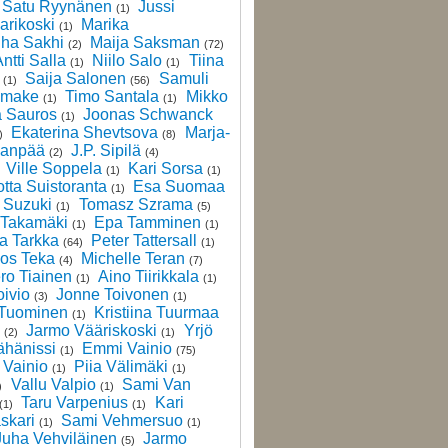
Satu Ryynänen
Jussi
(1)
arikoski
Marika
(1)
iha Sakhi
Maija Saksman
(2)
(72)
ntti Salla
Niilo Salo
Tiina
(1)
(1)
Saija Salonen
Samuli
(1)
(56)
amake
Timo Santala
Mikko
(1)
(1)
ä Sauros
Joonas Schwanck
(1)
Ekaterina Shevtsova
Marja-
)
(8)
lanpää
J.P. Sipilä
(2)
(4)
Ville Soppela
Kari Sorsa
(1)
(1)
otta Suistoranta
Esa Suomaa
(1)
 Suzuki
Tomasz Szrama
(1)
(5)
 Takamäki
Epa Tamminen
(1)
(1)
a Tarkka
Peter Tattersall
(64)
(1)
os Teka
Michelle Teran
(4)
(7)
ro Tiainen
Aino Tiirikkala
(1)
(1)
oivio
Jonne Toivonen
(3)
(1)
 Tuominen
Kristiina Tuurmaa
(1)
Jarmo Vääriskoski
Yrjö
(2)
(1)
ähänissi
Emmi Vainio
(1)
(75)
Vainio
Piia Välimäki
(1)
(1)
Vallu Valpio
Sami Van
)
(1)
Taru Varpenius
Kari
(1)
(1)
skari
Sami Vehmersuo
(1)
(1)
Juha Vehviläinen
Jarmo
(5)