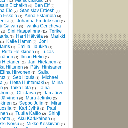
üchi
Maria Candia
(1)
(237)
sain Elchaikh
Ben Elf
(9)
(2)
na Elo
Stanislav Erdesh
(7)
(1)
 Eskola
Anna Estarriola
(1)
(4)
erica
Johanna Fredriksson
(1)
(1)
hú Galvan
Ivanka Gencheva
(5)
Sini Haapalinna
Terike
(1)
(11)
arla
Harri Häivälä
Marikki
(3)
(4)
Kalle Hamm
Joni
(1)
(9)
arris
Emilia Haukka
(1)
(1)
Riitta Heikkinen
Lucas
(1)
inänen
Ilmari Helin
(1)
(1)
i Hietanen
Jani Hietanen
(1)
(2)
ka Hiltunen
Päivi Hintsanen
(4)
Elina Hirvonen
Salla
(1)
ruz
Seb Houis
Michael
(1)
(1)
la
Hetta Huhtamäki
Miina
(4)
(2)
en
Taika Ilola
Taina
(2)
(1)
ström
Olli Jarva
Jari Järvi
(1)
(2)
 Järvinen
Mara Jelinko
(6)
(2)
okinen
Seppo Julin
Miran
(1)
(1)
uosila
Kari Jylhä
Paul
(2)
(1)
onen
Tuulia Kallio
Shinji
(1)
(2)
kanta
Aku Kärkkäinen
(4)
(1)
ski-Korsu
Mikko Keskiivari
(6)
(1)