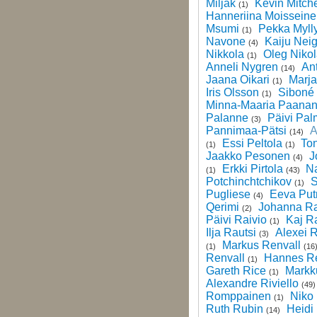
Miljak
Kevin Mitche
(1)
Hanneriina Moissein
Msumi
Pekka Myll
(1)
Navone
Kaiju Neig
(4)
Nikkola
Oleg Niko
(1)
Anneli Nygren
Ant
(14)
Jaana Oikari
Marja
(1)
Iris Olsson
Siboné
(1)
Minna-Maaria Paana
Palanne
Päivi Pal
(3)
Pannimaa-Pätsi
A
(14)
Essi Peltola
Ton
(1)
(1)
Jaakko Pesonen
J
(4)
Erkki Pirtola
Na
(1)
(43)
Potchinchtchikov
S
(1)
Pugliese
Eeva Put
(4)
Qerimi
Johanna Ra
(2)
Päivi Raivio
Kaj R
(1)
Ilja Rautsi
Alexei 
(3)
Markus Renvall
(1)
(16
Renvall
Hannes Re
(1)
Gareth Rice
Markk
(1)
Alexandre Riviello
(49
Romppainen
Niko
(1)
Ruth Rubin
Heidi
(14)