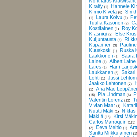
Nontharos Kiatwisanc
Kiralfy
Hannele Kir
(1)
Kirmo Kivelä
Sirik
(6)
Laura Koivu
Pet
(1)
(1)
Tuulia Kasonen
Ca
(2)
Kostilainen
Roy Ko
(1)
Krasniqi
Else Krus
(2)
Kuljuntausta
Riikk
(4)
Kuparinen
Pauline
(3)
Kuuskoski
Ruska 
(1)
Laakkonen
Saara 
(1)
Laine
Albert Laine
(1)
Lares
Harri Larjost
(1)
Laukkanen
Sakari 
(5)
Lehti
Jussi Lehtom
(1)
Jaakko Lehtonen
H
(7)
Ana Mae Leppäne
(1)
Pia Lindman
P
(15)
(6)
Valentin Lorenz
T
(12)
Vivian Maar
Katari
(1)
Nuutti Mäki
Niklas
(1)
Mäkilä
Kirsi Mäki
(13)
Carlos Marroquin
(113)
Eeva Meltio
Art
(2)
(1)
Santtu Miikkulainen
(1