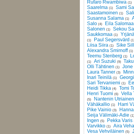
Rufaro Rwambiwa
(1)
Saarelma
Sami Sa
(1)
Saastamoinen
Sal
(1)
Susanna Salama
A
(1)
Salo
Eila Salomaa
(4)
Salonen
Sekou S
(1)
Saukkomaa
Yrjän
(1)
Paul Segersvärd
(1)
(1
Liisa Siira
Sike Sil
(1)
Alexandra Smirnoff
(1)
Teemu Stenberg
L
(1)
Ari Suzuki
Taku
(1)
(9)
Olli Tähtinen
Jone
(1)
Laura Tanner
Minn
(3)
Inari Teinilä
Georgi
(1)
Sari Tervaniemi
Ee
(1)
Heidi Tikka
Tomi T
(4)
Henri Tuomi
Vella
(6)
Nantenin Utriainen
(5)
Vähäkallio
Harri V
(1)
Pike Vainio
Hanna 
(3)
Seija Välimäki-Adie
(1
Ingen
Pekka Varis
(5)
Varvikko
Aira Veha
(1)
Vesa Vehviläinen
(5)