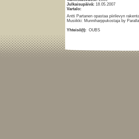
Julkaisupäivä:
18.05.2007
Vartalo:
Antti Partanen opastaa piirilevyn raken
Musiikki: Munniharppukostaja by Parallak
Yhteisö(t):
OUBS