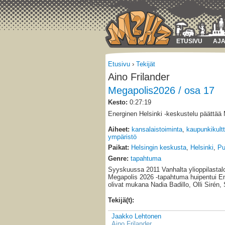
ETUSIVU
AJA
Etusivu
›
Tekijät
Aino Frilander
Megapolis2026 / osa 17
Kesto:
0:27:19
Energinen Helsinki -keskustelu päättää
Aiheet:
kansalaistoiminta
,
kaupunkikultt
ympäristö
Paikat:
Helsingin keskusta
,
Helsinki
,
Pu
Genre:
tapahtuma
Syyskuussa 2011 Vanhalta ylioppilastal
Megapolis 2026 -tapahtuma huipentui En
olivat mukana Nadia Badillo, Olli Sirén,
Tekijä(t):
Jaakko Lehtonen
Aino Frilander