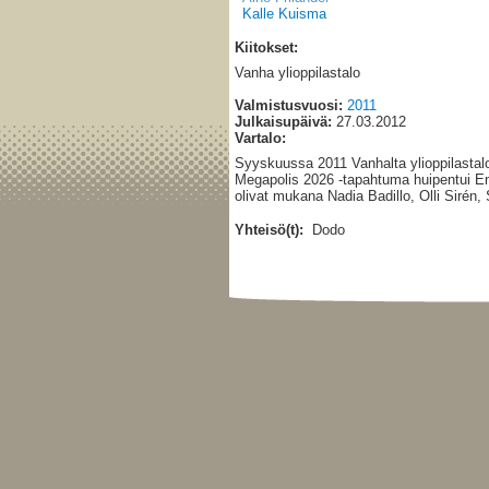
Kalle Kuisma
Kiitokset:
Vanha ylioppilastalo
Valmistusvuosi:
2011
Julkaisupäivä:
27.03.2012
Vartalo:
Syyskuussa 2011 Vanhalta ylioppilastal
Megapolis 2026 -tapahtuma huipentui En
olivat mukana Nadia Badillo, Olli Sirén,
Yhteisö(t):
Dodo