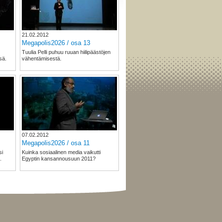
21.02.2012
Megapolis2026 / osa 13
Tuulia Pelli puhuu ruuan hiilipäästöjen
sä.
vähentämisestä.
07.02.2012
Megapolis2026 / osa 11
si
Kuinka sosiaalinen media vaikutti
.
Egyptin kansannousuun 2011?