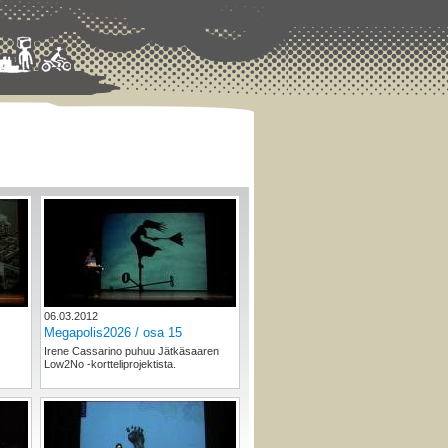
06.03.2012
Megapolis2026 / osa 15
Irene Cassarino puhuu Jätkäsaaren
Low2No -kortteliprojektista.