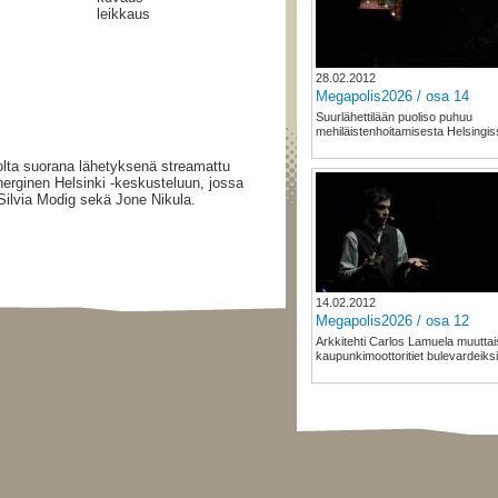
leikkaus
28.02.2012
Megapolis2026 / osa 14
Suurlähettilään puoliso puhuu
mehiläistenhoitamisesta Helsingis
olta suorana lähetyksenä streamattu
erginen Helsinki -keskusteluun, jossa
 Silvia Modig sekä Jone Nikula.
14.02.2012
Megapolis2026 / osa 12
Arkkitehti Carlos Lamuela muuttai
kaupunkimoottoritiet bulevardeiksi