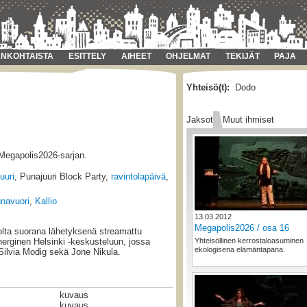
NKOHTAISTA
ESITTELY
AIHEET
OHJELMAT
TEKIJÄT
PAJA
Yhteisö(t):
Dodo
Jaksot
Muut ihmiset
 Megapolis2026-sarjan.
uuri
, Punajuuri Block Party,
ravintolapäivä
,
navuori
,
Kallio
13.03.2012
Megapolis2026 / osa 16
olta suorana lähetyksenä streamattu
Yhteisöllinen kerrostaloasuminen
erginen Helsinki -keskusteluun, jossa
ekologisena elämäntapana.
 Silvia Modig sekä Jone Nikula.
kuvaus
kuvaus