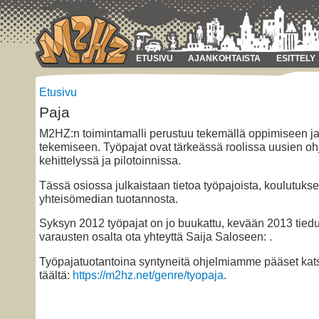
ETUSIVU
AJANKOHTAISTA
ESITTELY
Etusivu
Paja
M2HZ:n toimintamalli perustuu tekemällä oppimiseen j
tekemiseen. Työpajat ovat tärkeässä roolissa uusien o
kehittelyssä ja pilotoinnissa.
Tässä osiossa julkaistaan tietoa työpajoista, koulutukse
yhteisömedian tuotannosta.
Syksyn 2012 työpajat on jo buukattu, kevään 2013 tiedu
varausten osalta ota yhteyttä Saija Saloseen: .
Työpajatuotantoina syntyneitä ohjelmiamme pääset ka
täältä:
https://m2hz.net/genre/tyopaja
.