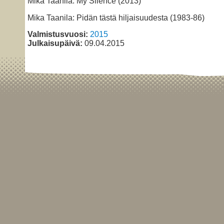
Mika Taanila: My Silence (2013)
Mika Taanila: Pidän tästä hiljaisuudesta (1983-86)
Valmistusvuosi:
2015
Julkaisupäivä:
09.04.2015