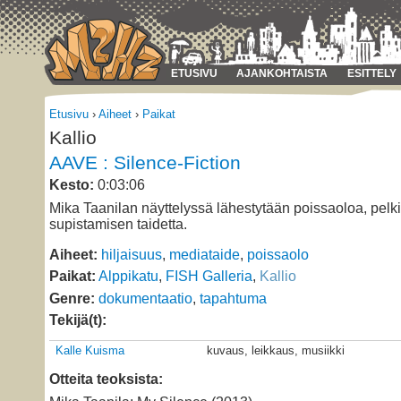
ETUSIVU
AJANKOHTAISTA
ESITTELY
Etusivu
›
Aiheet
›
Paikat
Kallio
AAVE : Silence-Fiction
Kesto:
0:03:06
Mika Taanilan näyttelyssä lähestytään poissaoloa, pelki
supistamisen taidetta.
Aiheet:
hiljaisuus
,
mediataide
,
poissaolo
Paikat:
Alppikatu
,
FISH Galleria
,
Kallio
Genre:
dokumentaatio
,
tapahtuma
Tekijä(t):
Kalle Kuisma
kuvaus, leikkaus, musiikki
Otteita teoksista: