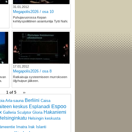
31.01.2012
Megapolis2026 / osa 10
Puhujavuorossa Kepan
kehityspoliittinen asiantuntija Tytti Nahi.
17.01.2012
Megapolis2026 / osa 8
uvan
Ratkaisuja systeemiseen murrokseen
a.
öljyhuipun jälkeen.
1 of 5
››
Berliini
bia
Arla-sauna
Caisa
Espoo
aiteen keskus
Esplanadi
x
Hakaniemi
Galleria Sculptor
Gloria
Helsinginkatu
Helsingin keskusta
ämeentie
Imatra
Irak
Islanti