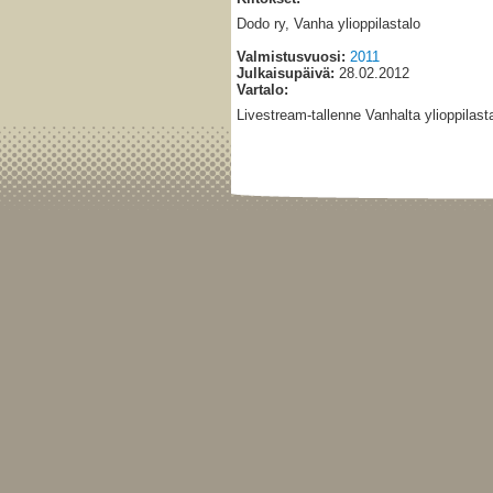
Dodo ry, Vanha ylioppilastalo
Valmistusvuosi:
2011
Julkaisupäivä:
28.02.2012
Vartalo:
Livestream-tallenne Vanhalta ylioppilasta