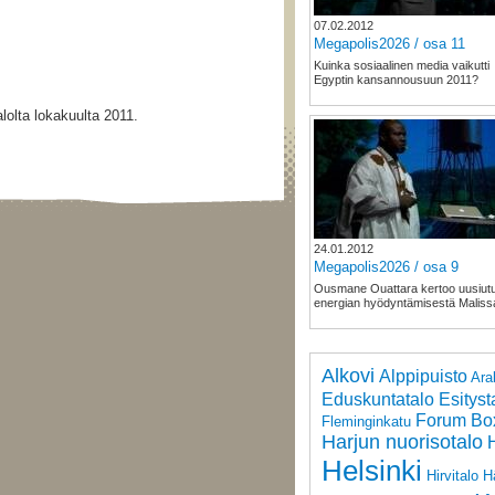
07.02.2012
Megapolis2026 / osa 11
Kuinka sosiaalinen media vaikutti
Egyptin kansannousuun 2011?
lolta lokakuulta 2011.
24.01.2012
Megapolis2026 / osa 9
Ousmane Ouattara kertoo uusiut
energian hyödyntämisestä Maliss
Alkovi
Alppipuisto
Ara
Eduskuntatalo
Esityst
Forum Bo
Fleminginkatu
Harjun nuorisotalo
Helsinki
Hirvitalo
H