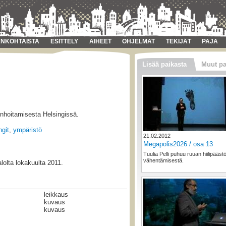
NKOHTAISTA
ESITTELY
AIHEET
OHJELMAT
TEKIJÄT
PAJA
Lisää paikasta
Muut pa
enhoitamisesta Helsingissä.
git
,
ympäristö
21.02.2012
Megapolis2026 / osa 13
Tuulia Pelli puhuu ruuan hiilipääst
vähentämisestä.
lolta lokakuulta 2011.
leikkaus
kuvaus
kuvaus