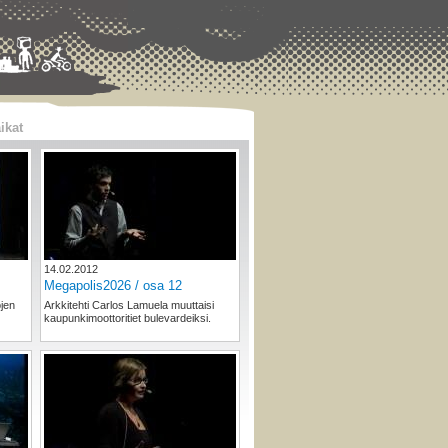
ikat
14.02.2012
Megapolis2026 / osa 12
öjen
Arkkitehti Carlos Lamuela muuttaisi
kaupunkimoottoritiet bulevardeiksi.