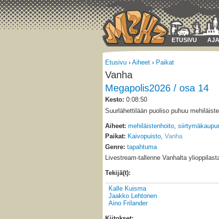
ETUSIVU
AJA
Etusivu
›
Aiheet
›
Paikat
Vanha
Megapolis2026 / osa 14
Kesto:
0:08:50
Suurlähettilään puoliso puhuu mehiläist
Aiheet:
mehiläistenhoito
,
siirtymäkaupun
Paikat:
Kaivopuisto
,
Vanha
Genre:
tapahtuma
Livestream-tallenne Vanhalta ylioppilasta
Tekijä(t):
Kalle Kuisma
Jaakko Lehtonen
Aino Frilander
Kiitokset: