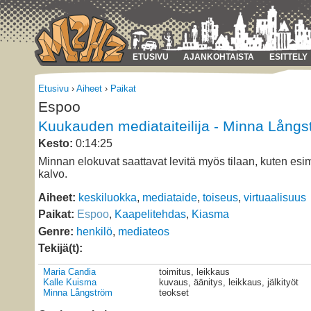
ETUSIVU
AJANKOHTAISTA
ESITTELY
Etusivu
›
Aiheet
›
Paikat
Espoo
Kuukauden mediataiteilija - Minna Långs
Kesto:
0:14:25
Minnan elokuvat saattavat levitä myös tilaan, kuten esi
kalvo.
Aiheet:
keskiluokka
,
mediataide
,
toiseus
,
virtuaalisuus
Paikat:
Espoo
,
Kaapelitehdas
,
Kiasma
Genre:
henkilö
,
mediateos
Tekijä(t):
Maria Candia
toimitus, leikkaus
Kalle Kuisma
kuvaus, äänitys, leikkaus, jälkityöt
Minna Långström
teokset