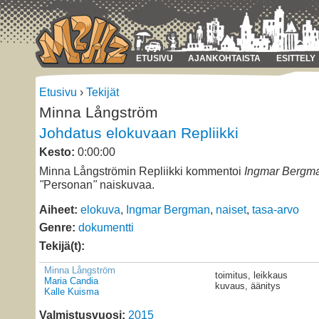
ETUSIVU
AJANKOHTAISTA
ESITTELY
Etusivu
›
Tekijät
Minna Långström
Johdatus elokuvaan Repliikki
Kesto:
0:00:00
Minna Långströmin Repliikki kommentoi
Ingmar Bergm
"
Personan
"
naiskuvaa.
Aiheet:
elokuva
,
Ingmar Bergman
,
naiset
,
tasa-arvo
Genre:
dokumentti
Tekijä(t):
Minna Långström
toimitus, leikkaus
Maria Candia
kuvaus, äänitys
Kalle Kuisma
Valmistusvuosi:
2015