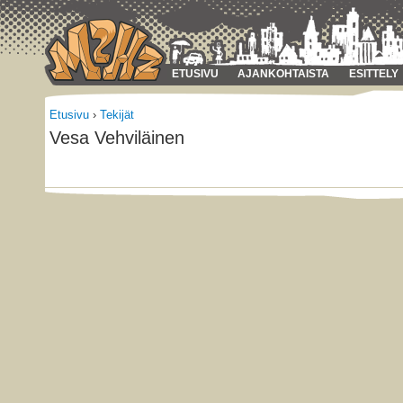
ETUSIVU
AJANKOHTAISTA
ESITTELY
Etusivu
›
Tekijät
Vesa Vehviläinen