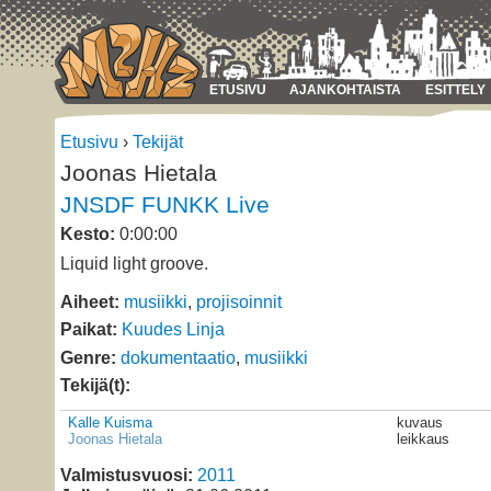
ETUSIVU
AJANKOHTAISTA
ESITTELY
Etusivu
›
Tekijät
Joonas Hietala
JNSDF FUNKK Live
Kesto:
0:00:00
Liquid light groove.
Aiheet:
musiikki
,
projisoinnit
Paikat:
Kuudes Linja
Genre:
dokumentaatio
,
musiikki
Tekijä(t):
Kalle Kuisma
kuvaus
Joonas Hietala
leikkaus
Valmistusvuosi:
2011