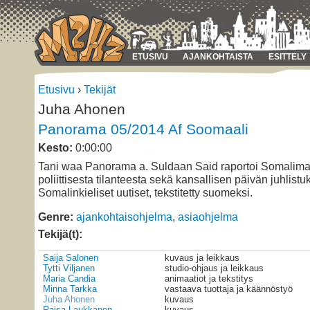
ETUSIVU
AJANKOHTAISTA
ESITTELY
Etusivu
›
Tekijät
Juha Ahonen
Panorama 05/2014 Af Soomaali
Kesto:
0:00:00
Tani waa Panorama a. Suldaan Said raportoi Somalim
poliittisesta tilanteesta sekä kansallisen päivän juhlistu
Somalinkieliset uutiset, tekstitetty suomeksi.
Genre:
ajankohtaisohjelma
,
asiaohjelma
Tekijä(t):
Saija Salonen
kuvaus ja leikkaus
Tytti Viljanen
studio-ohjaus ja leikkaus
Maria Candia
animaatiot ja tekstitys
Minna Tarkka
vastaava tuottaja ja käännöstyö
Juha Ahonen
kuvaus
Raisa Laukkanen
kuvaus