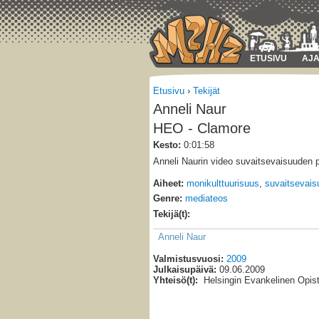
ETUSIVU
AJA
Etusivu
›
Tekijät
Anneli Naur
HEO - Clamore
Kesto:
0:01:58
Anneli Naurin video suvaitsevaisuuden 
Aiheet:
monikulttuurisuus
,
suvaitsevais
Genre:
mediateos
Tekijä(t):
Anneli Naur
Valmistusvuosi:
2009
Julkaisupäivä:
09.06.2009
Yhteisö(t):
Helsingin Evankelinen Opis