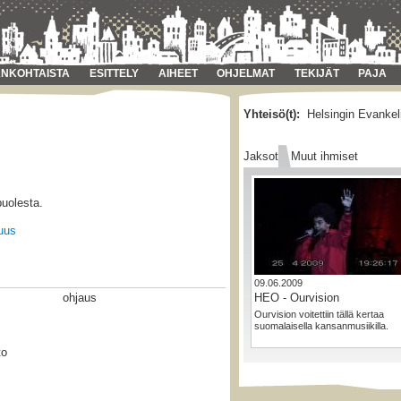
NKOHTAISTA
ESITTELY
AIHEET
OHJELMAT
TEKIJÄT
PAJA
Yhteisö(t):
Helsingin Evankel
Jaksot
Muut ihmiset
puolesta.
uus
09.06.2009
ohjaus
HEO - Ourvision
Ourvision voitettiin tällä kertaa
suomalaisella kansanmusiikilla.
to