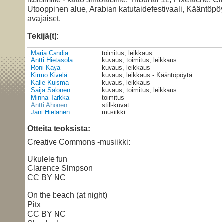
Utooppinen alue, Arabian katutaidefestivaali, Kääntöp
avajaiset.
Tekijä(t):
Maria Candia
toimitus, leikkaus
Antti Hietasola
kuvaus, toimitus, leikkaus
Roni Kaya
kuvaus, leikkaus
Kirmo Kivelä
kuvaus, leikkaus - Kääntöpöytä
Kalle Kuisma
kuvaus, leikkaus
Saija Salonen
kuvaus, toimitus, leikkaus
Minna Tarkka
toimitus
Antti Ahonen
still-kuvat
Jani Hietanen
musiikki
Otteita teoksista:
Creative Commons -musiikki:
Ukulele fun
Clarence Simpson
CC BY NC
On the beach (at night)
Pitx
CC BY NC