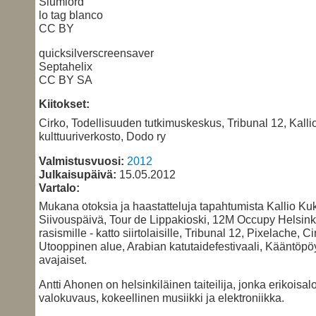
Slumlord
lo tag blanco
CC BY
quicksilverscreensaver
Septahelix
CC BY SA
Kiitokset:
Cirko, Todellisuuden tutkimuskeskus, Tribunal 12, Kalli
kulttuuriverkosto, Dodo ry
Valmistusvuosi:
2012
Julkaisupäivä:
15.05.2012
Vartalo:
Mukana otoksia ja haastatteluja tapahtumista Kallio Kuk
Siivouspäivä, Tour de Lippakioski, 12M Occupy Helsink
rasismille - katto siirtolaisille, Tribunal 12, Pixelache, Ci
Utooppinen alue, Arabian katutaidefestivaali, Kääntöp
avajaiset.
Antti Ahonen on helsinkiläinen taiteilija, jonka erikoisal
valokuvaus, kokeellinen musiikki ja elektroniikka.