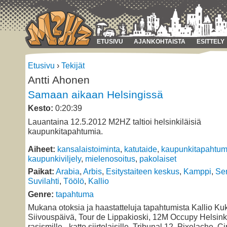
ETUSIVU
AJANKOHTAISTA
ESITTELY
Etusivu
›
Tekijät
Antti Ahonen
Samaan aikaan Helsingissä
Kesto:
0:20:39
Lauantaina 12.5.2012 M2HZ taltioi helsinkiläisiä
kaupunkitapahtumia.
Aiheet:
kansalaistoiminta
,
katutaide
,
kaupunkitapahtum
kaupunkiviljely
,
mielenosoitus
,
pakolaiset
Paikat:
Arabia
,
Arbis
,
Esitystaiteen keskus
,
Kamppi
,
Sen
Suvilahti
,
Töölö
,
Kallio
Genre:
tapahtuma
Mukana otoksia ja haastatteluja tapahtumista Kallio Kuk
Siivouspäivä, Tour de Lippakioski, 12M Occupy Helsink
rasismille - katto siirtolaisille, Tribunal 12, Pixelache, Ci