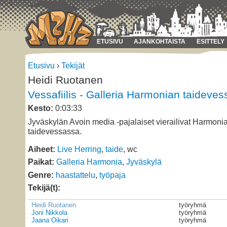
ETUSIVU
AJANKOHTAISTA
ESITTELY
Etusivu
›
Tekijät
Heidi Ruotanen
Vessafiilis - Galleria Harmonian taideves
Kesto:
0:03:33
Jyväskylän Avoin media -pajalaiset vierailivat Harmoni
taidevessassa.
Aiheet:
Live Herring
,
taide
, wc
Paikat:
Galleria Harmonia
,
Jyväskylä
Genre:
haastattelu
,
työpaja
Tekijä(t):
Heidi Ruotanen
työryhmä
Joni Nikkola
työryhmä
Jaana Oikari
työryhmä