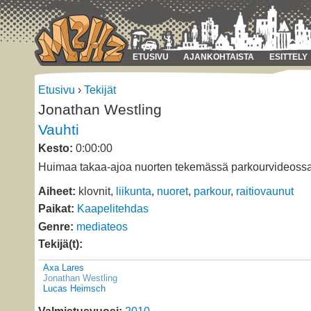
ETUSIVU
AJANKOHTAISTA
ESITTELY
Etusivu
›
Tekijät
Jonathan Westling
Vauhti
Kesto:
0:00:00
Huimaa takaa-ajoa nuorten tekemässä parkourvideossa
Aiheet:
klovnit,
liikunta
,
nuoret
,
parkour
,
raitiovaunut
Paikat:
Kaapelitehdas
Genre:
mediateos
Tekijä(t):
Axa Lares
Jonathan Westling
Lucas Heimsch