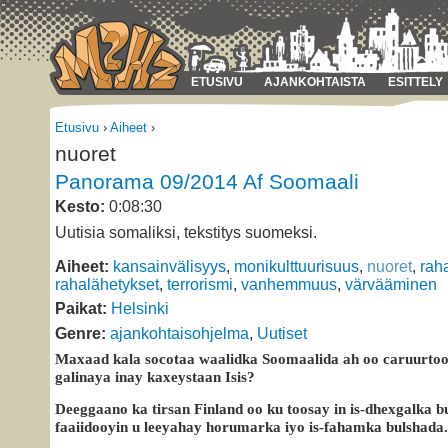
ETUSIVU
AJANKOHTAISTA
ESITTELY
Etusivu
›
Aiheet
›
nuoret
Panorama 09/2014 Af Soomaali
Kesto:
0:08:30
Uutisia somaliksi, tekstitys suomeksi.
Aiheet:
kansainvälisyys
,
monikulttuurisuus
,
nuoret
,
rah
rahalähetykset
,
terrorismi
,
vanhemmuus
,
värvääminen
Paikat:
Helsinki
Genre:
ajankohtaisohjelma
,
Uutiset
Maxaad kala socotaa waalidka Soomaalida ah oo caruurto
galinaya inay kaxeystaan Isis?
Deeggaano ka tirsan Finland oo ku toosay in is-dhexgalka b
faaiidooyin u leeyahay horumarka iyo is-fahamka bulshada.