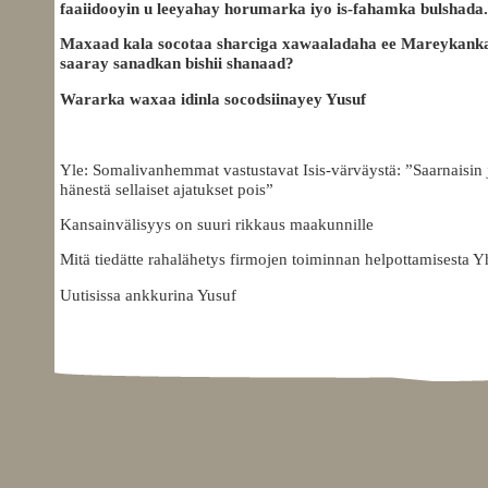
faaiidooyin u leeyahay horumarka iyo is-fahamka bulshada.
Maxaad kala socotaa sharciga xawaaladaha ee Mareykanka
saaray sanadkan bishii shanaad?
Wararka waxaa idinla socodsiinayey Yusuf
Yle: Somalivanhemmat vastustavat Isis-värväystä: ”Saarnaisin j
hänestä sellaiset ajatukset pois”
Kansainvälisyys on suuri rikkaus maakunnille
Mitä tiedätte rahalähetys firmojen toiminnan helpottamisesta Y
Uutisissa ankkurina Yusuf