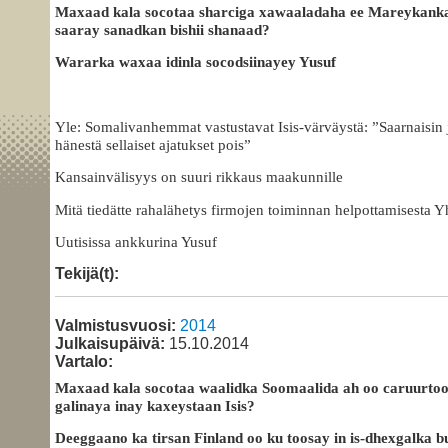
Maxaad kala socotaa sharciga xawaaladaha ee Mareykanka
saaray sanadkan bishii shanaad?
Wararka waxaa idinla socodsiinayey Yusuf
Yle: Somalivanhemmat vastustavat Isis-värväystä: ”Saarnaisin j
hänestä sellaiset ajatukset pois”
Kansainvälisyys on suuri rikkaus maakunnille
Mitä tiedätte rahalähetys firmojen toiminnan helpottamisesta Y
Uutisissa ankkurina Yusuf
Tekijä(t):
Valmistusvuosi:
2014
Julkaisupäivä:
15.10.2014
Vartalo:
Maxaad kala socotaa waalidka Soomaalida ah oo caruurto
galinaya inay kaxeystaan Isis?
Deeggaano ka tirsan Finland oo ku toosay in is-dhexgalka b