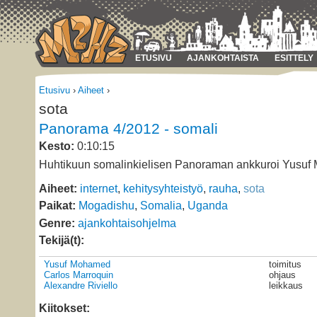
ETUSIVU
AJANKOHTAISTA
ESITTELY
Etusivu
›
Aiheet
›
sota
Panorama 4/2012 - somali
Kesto:
0:10:15
Huhtikuun somalinkielisen Panoraman ankkuroi Yusuf
Aiheet:
internet
,
kehitysyhteistyö
,
rauha
,
sota
Paikat:
Mogadishu
,
Somalia
,
Uganda
Genre:
ajankohtaisohjelma
Tekijä(t):
Yusuf Mohamed
toimitus
Carlos Marroquin
ohjaus
Alexandre Riviello
leikkaus
Kiitokset: