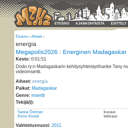
ETUSIVU
AJANKOHTAISTA
ESITTELY
Etusivu
›
Aiheet
›
energia
Megapolis2026 : Energinen Madagaskar
Kesto:
0:01:51
Dodo ry:n Madagaskarin kehitysyhteistyöhanke Tany m
videoinsertti.
Aiheet:
energia
Paikat:
Madagaskar
Genre:
insertti
Tekijä(t):
Sanna Östman
kuvaus
Kirmo Kivelä
leikkaus
Valmistusvuosi:
2011