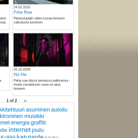
24.02.2010
Polar Bear
tkin
Planestupidin video kuvaa ihmisen
ssaa.
vaikutusta luontoon.
20.10.2009
Hui Hai
a.
Paha saa tässä tarinassa palkkansa -
mutta varoituksen sana on aina
tarpeen.
1 of 2
››
kkitehtuuri
asuminen
autoilu
ktroninen musiikki
imet
energia
graffiti
internet
joulu
ndie
katutaide
 Kukkii
kauhu