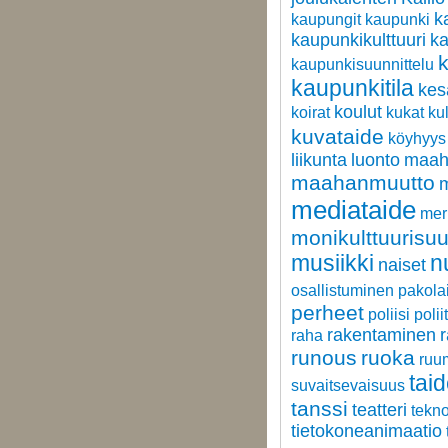
k
kaupungit
kaupunki
kaupunkikulttuuri
ka
kaupunkisuunnittelu
kaupunkitila
kes
koulut
koirat
kukat
kul
kuvataide
köyhyys
liikunta
luonto
maah
maahanmuutto
m
mediataide
mer
monikulttuurisu
musiikki
n
naiset
osallistuminen
pakola
perheet
poliisi
polii
rakentaminen
raha
runous
ruoka
ruum
tai
suvaitsevaisuus
tanssi
teatteri
tekn
tietokoneanimaatio