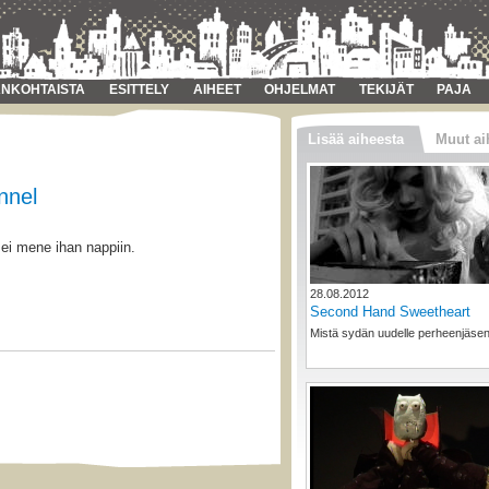
NKOHTAISTA
ESITTELY
AIHEET
OHJELMAT
TEKIJÄT
PAJA
Lisää aiheesta
Muut ai
nnel
i mene ihan nappiin.
28.08.2012
Second Hand Sweetheart
Mistä sydän uudelle perheenjäsen