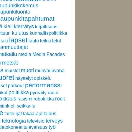
aupunkikokemus
upunkiluonto
kaupunkitapahtumat
ä
kieli
kierrätys
kirjallisuus
kulutus
ttuuri
kunnallispolitiikka
lapset
laki
laulu
leikki
lelut
anmuuttajat
atkailu
media
Media Facades
metsät
i
us
muoti
muistot
muovailuvaha
uoret
näyttelyt
opiskelu
performanssi
iset
parkour
politiikka
tikot
pyöräily
radio
rakkaus
rock
rasismi
robotiikka
iinkieli
seikkailu
de
taiteilijat
takaa-ajo
talous
teknologia
terveys
o
televisio
työ
tietokoneet
tulevaisuus