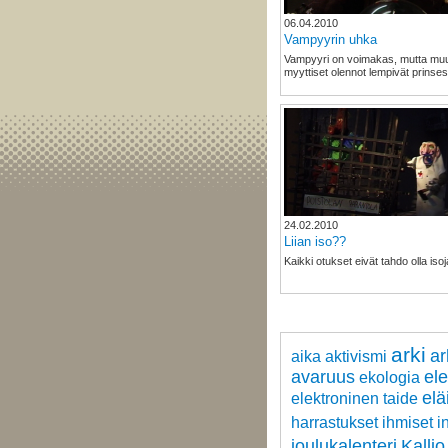
06.04.2010
Vampyyrin uhka
Vampyyri on voimakas, mutta muu
myyttiset olennot lempivät prinse
24.02.2010
Liian iso??
Kaikki otukset eivät tahdo olla isoj
arki
ar
aika
aktivismi
avaruus
ele
ekologia
elä
elektroninen taide
harrastukset
ihmiset
i
joulukalenteri
Kallio