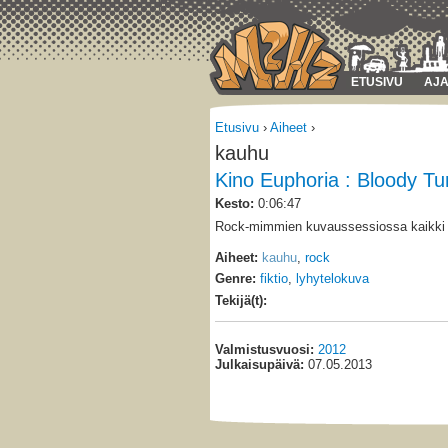
ETUSIVU
AJA
Etusivu
›
Aiheet
›
kauhu
Kino Euphoria : Bloody Tu
Kesto:
0:06:47
Rock-mimmien kuvaussessiossa kaikki e
Aiheet:
kauhu
,
rock
Genre:
fiktio
,
lyhytelokuva
Tekijä(t):
Valmistusvuosi:
2012
Julkaisupäivä:
07.05.2013