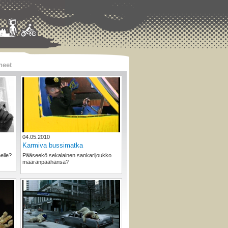
heet
04.05.2010
Karmiva bussimatka
elle?
Pääseekö sekalainen sankarijoukko
määränpäähänsä?