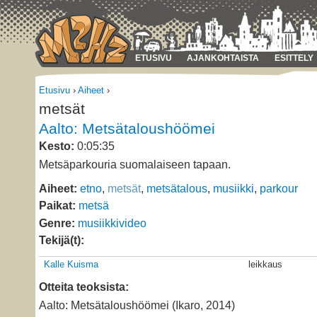
ETUSIVU
AJANKOHTAISTA
ESITTELY
Etusivu
›
Aiheet
›
metsät
Aalto: Metsätaloushöömei
Kesto:
0:05:35
Metsäparkouria suomalaiseen tapaan.
Aiheet:
etno
,
metsät
,
metsätalous
,
musiikki
,
parkour
Paikat:
metsä
Genre:
musiikkivideo
Tekijä(t):
Kalle Kuisma
leikkaus
Otteita teoksista:
Aalto: Metsätaloushöömei (Ikaro, 2014)