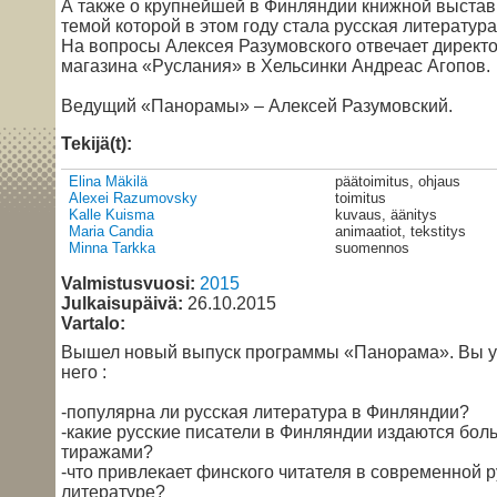
А также о крупнейшей в Финляндии книжной выстав
темой которой в этом году стала русская литература
На вопросы Алексея Разумовского отвечает директ
магазина «Руслания» в Хельсинки Андреас Агопов.
Ведущий «Панорамы» – Алексей Разумовский.
Tekijä(t):
Elina Mäkilä
päätoimitus, ohjaus
Alexei Razumovsky
toimitus
Kalle Kuisma
kuvaus, äänitys
Maria Candia
animaatiot, tekstitys
Minna Tarkka
suomennos
Valmistusvuosi:
2015
Julkaisupäivä:
26.10.2015
Vartalo:
Вышел новый выпуск программы «Панорама». Вы у
него :
-популярна ли русская литература в Финляндии?
-какие русские писатели в Финляндии издаются бо
тиражами?
-что привлекает финского читателя в современной р
литературе?