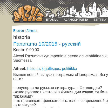
ETUSIVU
AJANKOHTAISTA
ESITTELY
Etusivu
›
Aiheet
›
historia
Panorama 10/2015 - русский
Kesto:
0:00:00
Alexei Razumovskyn raportin aiheena on venäläinen kir
Suomessa.
Aiheet:
historia
,
kirjallisuus
,
politiikka
Вышел новый выпуск программы «Панорама». Вы у
него :
-популярна ли русская литература в Финляндии?
-какие русские писатели в Финляндии издаются бо
тиражами?
-что привлекает финского читателя в современной р
литературе?