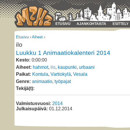
ETUSIVU
AJANKOHTAISTA
ESITTELY
Etusivu
›
Aiheet
›
ilo
Luukku 1 Animaatiokalenteri 2014
Kesto:
0:00:00
Aiheet:
hahmot
,
ilo
,
kaupunki
,
urbaani
Paikat:
Kontula
,
Vartiokylä
,
Vesala
Genre:
animaatio
,
työpajat
Tekijä(t):
Valmistusvuosi:
2014
Julkaisupäivä:
01.12.2014