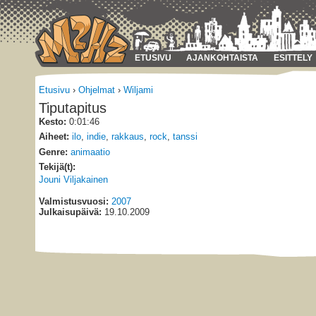
ETUSIVU
AJANKOHTAISTA
ESITTELY
Etusivu
›
Ohjelmat
›
Wiljami
Tiputapitus
Kesto:
0:01:46
Aiheet:
ilo
,
indie
,
rakkaus
,
rock
,
tanssi
Genre:
animaatio
Tekijä(t):
Jouni Viljakainen
Valmistusvuosi:
2007
Julkaisupäivä:
19.10.2009