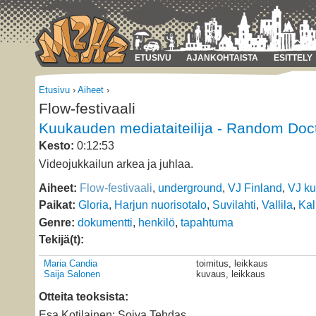
ETUSIVU
AJANKOHTAISTA
ESITTELY
Etusivu
›
Aiheet
›
Flow-festivaali
Kuukauden mediataiteilija - Random Doc
Kesto:
0:12:53
Videojukkailun arkea ja juhlaa.
Aiheet:
Flow-festivaali
,
underground
,
VJ Finland
,
VJ kul
Paikat:
Gloria
,
Harjun nuorisotalo
,
Suvilahti
,
Vallila
,
Kal
Genre:
dokumentti
,
henkilö
,
tapahtuma
Tekijä(t):
Maria Candia
toimitus, leikkaus
Saija Salonen
kuvaus, leikkaus
Otteita teoksista:
Esa Kotilainen: Soiva Tehdas