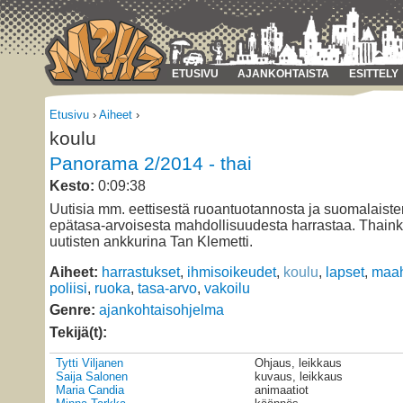
ETUSIVU
AJANKOHTAISTA
ESITTELY
Etusivu
›
Aiheet
›
koulu
Panorama 2/2014 - thai
Kesto:
0:09:38
Uutisia mm. eettisestä ruoantuotannosta ja suomalaiste
epätasa-arvoisesta mahdollisuudesta harrastaa. Thaink
uutisten ankkurina Tan Klemetti.
Aiheet:
harrastukset
,
ihmisoikeudet
,
koulu
,
lapset
,
maa
poliisi
,
ruoka
,
tasa-arvo
,
vakoilu
Genre:
ajankohtaisohjelma
Tekijä(t):
Tytti Viljanen
Ohjaus, leikkaus
Saija Salonen
kuvaus, leikkaus
Maria Candia
animaatiot