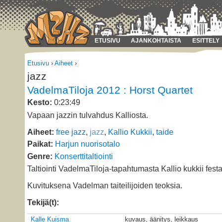
ETUSIVU
AJANKOHTAISTA
ESITTELY
Etusivu
›
Aiheet
›
jazz
VadelmaTiloja 2012 : Horst Quartet
Kesto:
0:23:49
Vapaan jazzin tulvahdus Kalliosta.
Aiheet:
free jazz
,
jazz
,
Kallio Kukkii
,
taide
Paikat:
Harjun nuorisotalo
Genre:
Konserttitaltiointi
Taltiointi VadelmaTiloja-tapahtumasta Kallio kukkii festa
Kuvituksena Vadelman taiteilijoiden teoksia.
Tekijä(t):
Kalle Kuisma
kuvaus, äänitys, leikkaus