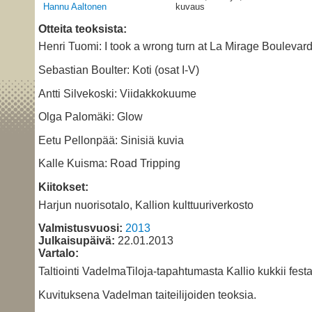
Hannu Aaltonen
kuvaus
Otteita teoksista:
Henri Tuomi: I took a wrong turn at La Mirage Boulevar
Sebastian Boulter: Koti (osat I-V)
Antti Silvekoski: Viidakkokuume
Olga Palomäki: Glow
Eetu Pellonpää: Sinisiä kuvia
Kalle Kuisma: Road Tripping
Kiitokset:
Harjun nuorisotalo, Kallion kulttuuriverkosto
Valmistusvuosi:
2013
Julkaisupäivä:
22.01.2013
Vartalo:
Taltiointi VadelmaTiloja-tapahtumasta Kallio kukkii festa
Kuvituksena Vadelman taiteilijoiden teoksia.