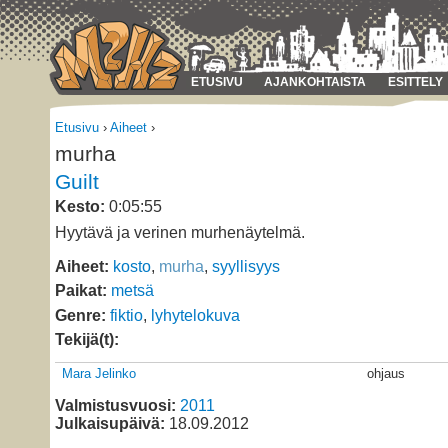
ETUSIVU
AJANKOHTAISTA
ESITTELY
Etusivu
›
Aiheet
›
murha
Guilt
Kesto:
0:05:55
Hyytävä ja verinen murhenäytelmä.
Aiheet:
kosto
,
murha
,
syyllisyys
Paikat:
metsä
Genre:
fiktio
,
lyhytelokuva
Tekijä(t):
Mara Jelinko
ohjaus
Valmistusvuosi:
2011
Julkaisupäivä:
18.09.2012