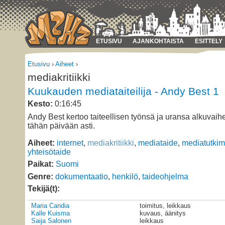
ETUSIVU
AJANKOHTAISTA
ESITTELY
Etusivu
›
Aiheet
›
mediakritiikki
Kuukauden mediataiteilija - Andy Best 1
Kesto:
0:16:45
Andy Best kertoo taiteellisen työnsä ja uransa alkuvaihe
tähän päivään asti.
Aiheet:
internet
,
mediakritiikki
,
mediataide
,
mediatutki
yhteisötaide
Paikat:
Suomi
Genre:
dokumentaatio
,
henkilö
,
taideohjelma
Tekijä(t):
Maria Candia
toimitus, leikkaus
Kalle Kuisma
kuvaus, äänitys
Saija Salonen
leikkaus