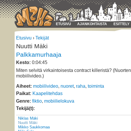
ETUSIVU
AJANKOHTAISTA
ESITTELY
Etusivu
›
Tekijät
Nuutti Mäki
Palkkamurhaaja
Kesto:
0:04:45
Miten selvitä virkaintoisesta contract killeristä? (Nuort
mobiilivideo.)
Aiheet:
mobiilivideo
,
nuoret
,
raha
,
toiminta
Paikat:
Kaapelitehdas
Genre:
fiktio
,
mobiilielokuva
Tekijä(t):
Niklas Mäki
Nuutti Mäki
Mikko Saukkomaa