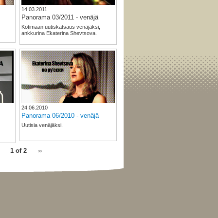
14.03.2011
Panorama 03/2011 - venäjä
Kotimaan uutiskatsaus venäjäksi,
ankkurina Ekaterina Shevtsova.
24.06.2010
Panorama 06/2010 - venäjä
Uutisia venäjäksi.
1 of 2
››