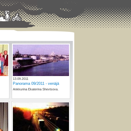
13.09.2011
Panorama 09/2011 - venäjä
Ankkurina Ekaterina Shevtsova.