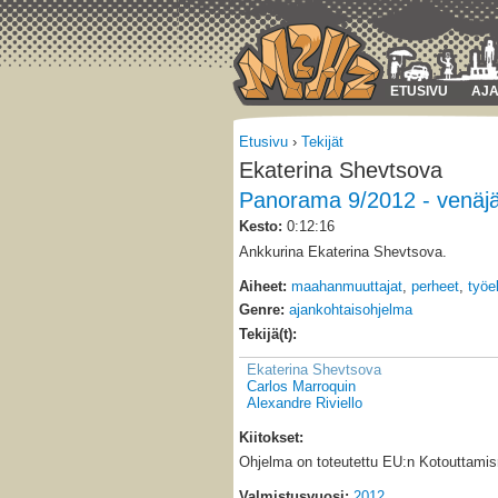
ETUSIVU
AJA
Etusivu
›
Tekijät
Ekaterina Shevtsova
Panorama 9/2012 - venäj
Kesto:
0:12:16
Ankkurina Ekaterina Shevtsova.
Aiheet:
maahanmuuttajat
,
perheet
,
työe
Genre:
ajankohtaisohjelma
Tekijä(t):
Ekaterina Shevtsova
Carlos Marroquin
Alexandre Riviello
Kiitokset:
Ohjelma on toteutettu EU:n Kotouttamis
Valmistusvuosi:
2012