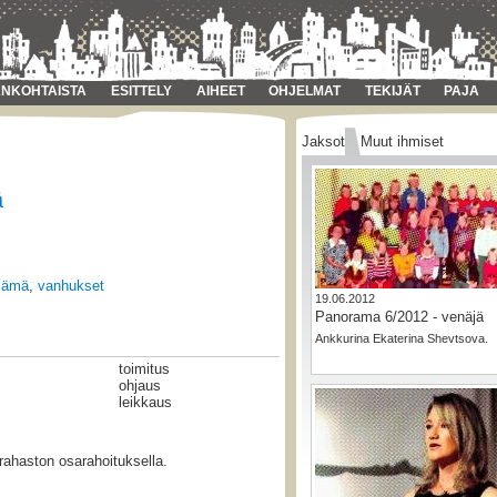
NKOHTAISTA
ESITTELY
AIHEET
OHJELMAT
TEKIJÄT
PAJA
Jaksot
Muut ihmiset
ä
lämä
,
vanhukset
19.06.2012
Panorama 6/2012 - venäjä
Ankkurina Ekaterina Shevtsova.
toimitus
ohjaus
leikkaus
rahaston osarahoituksella.