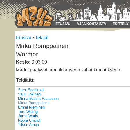
ETUSIVU
AJANKOHTAISTA
ESITTELY
Etusivu
›
Tekijät
Mirka Romppainen
Wormer
Kesto:
0:03:00
Madot päätyvät riemukkaaseen vallankumoukseen.
Tekijä(t):
Sami Saarikoski
Sauli Jokinen
Minna-Maaria Paananen
Mirka Romppainen
Emmi Nieminen
Tero Widing
Jorno Waris
Noora Chandi
Tilson Amon