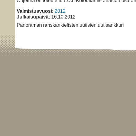
Ohjelma on toteutettu EU:n Kotouttamisrahaston osarah
Valmistusvuosi:
2012
Julkaisupäivä:
16.10.2012
Panoraman ranskankielisten uutisten uutisankkuri