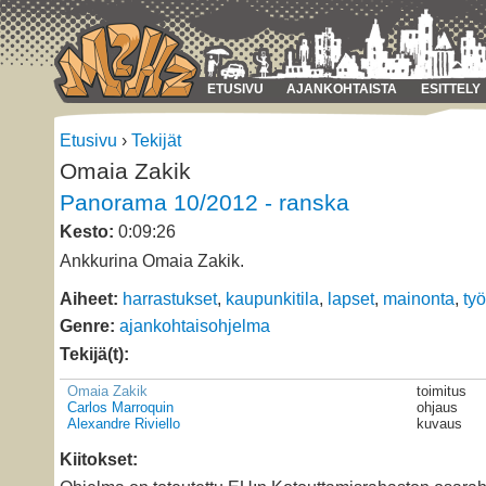
ETUSIVU
AJANKOHTAISTA
ESITTELY
Etusivu
›
Tekijät
Omaia Zakik
Panorama 10/2012 - ranska
Kesto:
0:09:26
Ankkurina Omaia Zakik.
Aiheet:
harrastukset
,
kaupunkitila
,
lapset
,
mainonta
,
ty
Genre:
ajankohtaisohjelma
Tekijä(t):
Omaia Zakik
toimitus
Carlos Marroquin
ohjaus
Alexandre Riviello
kuvaus
Kiitokset: