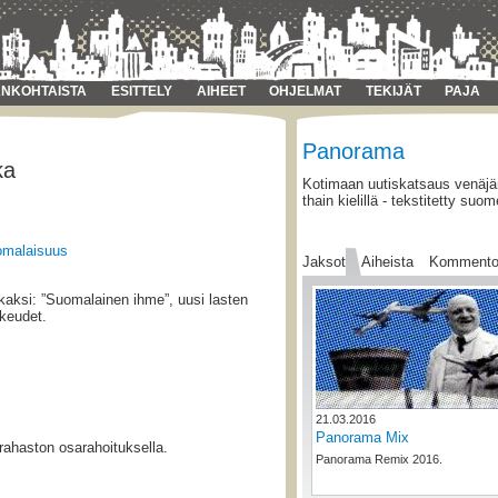
NKOHTAISTA
ESITTELY
AIHEET
OHJELMAT
TEKIJÄT
PAJA
Panorama
ka
Kotimaan uutiskatsaus venäjän
thain kielillä - tekstitetty suom
omalaisuus
Jaksot
Aiheista
Kommento
kaksi: ”Suomalainen ihme”, uusi lasten
ikeudet.
21.03.2016
Panorama Mix
rahaston osarahoituksella.
Panorama Remix 2016.