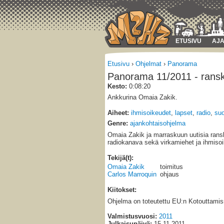
ETUSIVU
AJA
Etusivu
›
Ohjelmat
›
Panorama
Panorama 11/2011 - rans
Kesto:
0:08:20
Ankkurina Omaia Zakik.
Aiheet:
ihmisoikeudet
,
lapset
,
radio
,
su
Genre:
ajankohtaisohjelma
Omaia Zakik ja marraskuun uutisia rans
radiokanava sekä virkamiehet ja ihmiso
Tekijä(t):
Omaia Zakik
toimitus
Carlos Marroquin
ohjaus
Kiitokset:
Ohjelma on toteutettu EU:n Kotouttamis
Valmistusvuosi:
2011
Julkaisupäivä:
15.11.2011