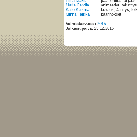
Elina Mäkilä
päätoimitus, ohjaus
Maria Candia
animaatiot, tekstitys
Kalle Kuisma
kuvaus, äänitys, le
Minna Tarkka
käännökset
Valmistusvuosi:
2015
Julkaisupäivä:
23.12.2015