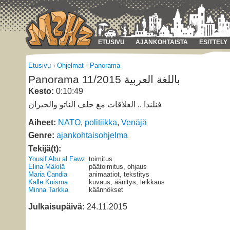
ETUSIVU
AJANKOHTAISTA
ESITTELY
Etusivu
›
Ohjelmat
›
Panorama
Panorama 11/2015 باللغة العربية
Kesto:
0:10:49
فنلندا .. العلاقات مع حلف الناتو والجيران
Aiheet:
NATO
,
politiikka
,
Venäjä
Genre:
ajankohtaisohjelma
Tekijä(t):
Yousif Abu al Fawz
toimitus
Elina Mäkilä
päätoimitus, ohjaus
Maria Candia
animaatiot, tekstitys
Kalle Kuisma
kuvaus, äänitys, leikkaus
Minna Tarkka
käännökset
Julkaisupäivä:
24.11.2015