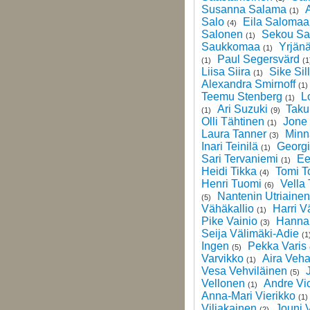
Susanna Salama
A
(1)
Salo
Eila Salomaa
(4)
Salonen
Sekou S
(1)
Saukkomaa
Yrjän
(1)
Paul Segersvärd
(1)
(1
Liisa Siira
Sike Sil
(1)
Alexandra Smirnoff
(1)
Teemu Stenberg
L
(1)
Ari Suzuki
Taku
(1)
(9)
Olli Tähtinen
Jone
(1)
Laura Tanner
Minn
(3)
Inari Teinilä
Georgi
(1)
Sari Tervaniemi
Ee
(1)
Heidi Tikka
Tomi T
(4)
Henri Tuomi
Vella
(6)
Nantenin Utriainen
(5)
Vähäkallio
Harri V
(1)
Pike Vainio
Hanna 
(3)
Seija Välimäki-Adie
(1
Ingen
Pekka Varis
(5)
Varvikko
Aira Veha
(1)
Vesa Vehviläinen
(5)
Vellonen
Andre Vic
(1)
Anna-Mari Vierikko
(1)
Viljakainen
Jouni 
(2)