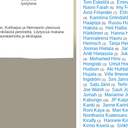
Tom Eskelilä
Emma
(2)
työryhmä
Nasro Farah
Imy F
(5)
Aino Frilander
Eli
(7)
Karoliina Gröndahl
(3)
Haapoja
Ruusu Ha
(5)
lan, Kotiharjun ja Hermannin yleisissä
Hakola
Heli Haltia
(1)
inkiläistä perinnettä. Löylyissä mukana
Härkönen
Hanna H
(3)
aunatarinoita ja ekologiaa.
Hannaleena Hauru
(2)
Heimsch
Tanja He
(1)
Joonas Hietala
Jar
(6)
Antti Hietasola
Juk
(2)
Mohamed Hirsi
(4)
(1)
Hongisto
Umut Ho
(1)
Hudson
Aki Huhta
(1)
Hujala
Ville Ilmon
(5)
Ingström
Sini Järn
(1)
Satu Järvi
Terhi
(2)
(2)
Joe Walsh
Sauli J
(1)
Jumah
Marianne J
(2)
Kabungo
JP Kalj
(16)
Kanki
Janne Karin
(5)
Roni Kaya
Mari Ke
(9)
Nontharos Kiatwisanc
Kiralfy
Hannele Kir
(1)
Kirmo Kivelä
Sirik
(6)