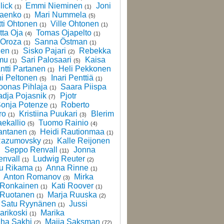
lick
Emmi Nieminen
Joni
(1)
(1)
laenko
Mari Nummela
(1)
(5)
ti Ohtonen
Ville Ohtonen
(1)
(1)
tta Oja
Tomas Ojapelto
(4)
(1)
 Oroza
Sanna Östman
(1)
(1)
nen
Sisko Pajari
Rebekka
(1)
(2)
mu
Sari Palosaari
Kaisa
(1)
(5)
ntti Partanen
Heli Pekkonen
(1)
i Peltonen
Inari Penttiä
(5)
(1)
oonas Pihlaja
Saara Piispa
(1)
dja Pojasnik
Pjotr
(7)
onja Potenze
Roberto
(1)
ro
Kristiina Puukari
Blerim
(1)
(3)
ekallio
Tuomo Rainio
(5)
(4)
antanen
Heidi Rautionmaa
(3)
(1)
Razumovsky
Kalle Reijonen
(21)
Seppo Renvall
Jonna
)
(11)
nvall
Ludwig Reuter
(1)
(2)
u Rikama
Anna Rinne
(1)
(1)
Anton Romanov
Mirka
)
(3)
 Ronkainen
Kati Roover
(1)
(1)
 Ruotanen
Marja Ruuska
(1)
(2)
Satu Ryynänen
Jussi
(1)
arikoski
Marika
(1)
iha Sakhi
Maija Saksman
(2)
(72)