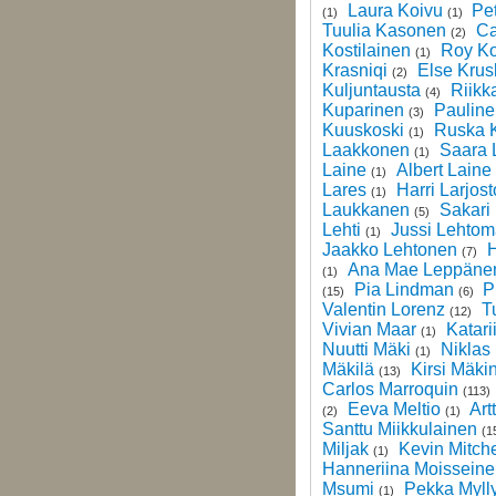
Laura Koivu
Pet
(1)
(1)
Tuulia Kasonen
Ca
(2)
Kostilainen
Roy Ko
(1)
Krasniqi
Else Krus
(2)
Kuljuntausta
Riikk
(4)
Kuparinen
Pauline
(3)
Kuuskoski
Ruska 
(1)
Laakkonen
Saara 
(1)
Laine
Albert Laine
(1)
Lares
Harri Larjost
(1)
Laukkanen
Sakari 
(5)
Lehti
Jussi Lehtom
(1)
Jaakko Lehtonen
H
(7)
Ana Mae Leppäne
(1)
Pia Lindman
P
(15)
(6)
Valentin Lorenz
T
(12)
Vivian Maar
Katari
(1)
Nuutti Mäki
Niklas
(1)
Mäkilä
Kirsi Mäki
(13)
Carlos Marroquin
(113)
Eeva Meltio
Art
(2)
(1)
Santtu Miikkulainen
(1
Miljak
Kevin Mitche
(1)
Hanneriina Moissein
Msumi
Pekka Myll
(1)