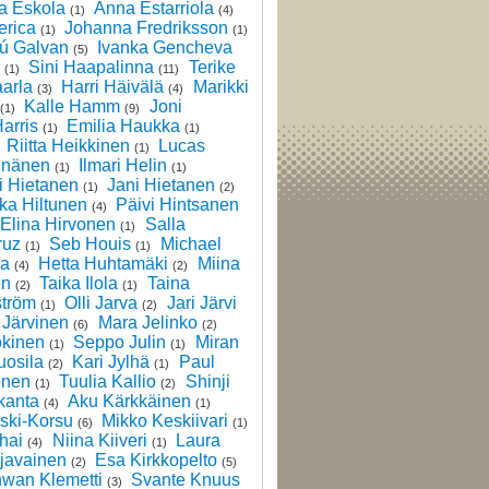
 Eskola
Anna Estarriola
(1)
(4)
erica
Johanna Fredriksson
(1)
(1)
hú Galvan
Ivanka Gencheva
(5)
Sini Haapalinna
Terike
(1)
(11)
arla
Harri Häivälä
Marikki
(3)
(4)
Kalle Hamm
Joni
(1)
(9)
arris
Emilia Haukka
(1)
(1)
Riitta Heikkinen
Lucas
(1)
inänen
Ilmari Helin
(1)
(1)
i Hietanen
Jani Hietanen
(1)
(2)
ka Hiltunen
Päivi Hintsanen
(4)
Elina Hirvonen
Salla
(1)
ruz
Seb Houis
Michael
(1)
(1)
la
Hetta Huhtamäki
Miina
(4)
(2)
en
Taika Ilola
Taina
(2)
(1)
ström
Olli Jarva
Jari Järvi
(1)
(2)
 Järvinen
Mara Jelinko
(6)
(2)
okinen
Seppo Julin
Miran
(1)
(1)
uosila
Kari Jylhä
Paul
(2)
(1)
onen
Tuulia Kallio
Shinji
(1)
(2)
kanta
Aku Kärkkäinen
(4)
(1)
ski-Korsu
Mikko Keskiivari
(6)
(1)
hai
Niina Kiiveri
Laura
(4)
(1)
javainen
Esa Kirkkopelto
(2)
(5)
hwan Klemetti
Svante Knuus
(3)