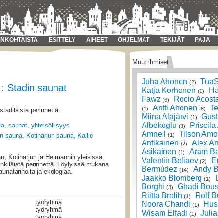
NKOHTAISTA
ESITTELY
AIHEET
OHJELMAT
TEKIJÄT
PAJA
Muut ihmiset
Juha Ahonen
TuaS
(2)
 : Stadin saunat
Katja Korhonen
Ha
(1)
Fawz
Rocio Acost
(6)
Antti Ahonen
Te
(1)
(6)
stadilaista perinnettä.
Miina Alajärvi
Gust
(1)
Albekoglu
Priscila
ia
,
saunat
,
yhteisöllisyys
(3)
Amnell
Tilson Amo
(1)
n sauna
,
Kotiharjun sauna
,
Kallio
Antikainen
Alex An
(2)
Asikainen
Aram Ba
(1)
lan, Kotiharjun ja Hermannin yleisissä
Valentin Beliaev
E
(2)
inkiläistä perinnettä. Löylyissä mukana
Bermúdez
Andy B
(14)
aunatarinoita ja ekologiaa.
Jaakko Blomberg
(1)
Borghi
Ghadi Bous
(3)
Riitta Brelih
Rolf B
(1)
työryhmä
Noora Chandi
Hus
(1)
työryhmä
Wisam Elfadi
Julia
(1)
työryhmä