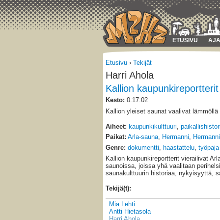
ETUSIVU
AJA
Etusivu
›
Tekijät
Harri Ahola
Kallion kaupunkireportterit
Kesto:
0:17:02
Kallion yleiset saunat vaalivat lämmöllä 
Aiheet:
kaupunkikulttuuri
,
paikallishistor
Paikat:
Arla-sauna
,
Hermanni
,
Hermanni
Genre:
dokumentti
,
haastattelu
,
työpaja
Kallion kaupunkireportterit vierailivat Ar
saunoissa, joissa yhä vaalitaan perihels
saunakulttuurin historiaa, nykyisyyttä, s
Tekijä(t):
Mia Lehti
Antti Hietasola
Harri Ahola