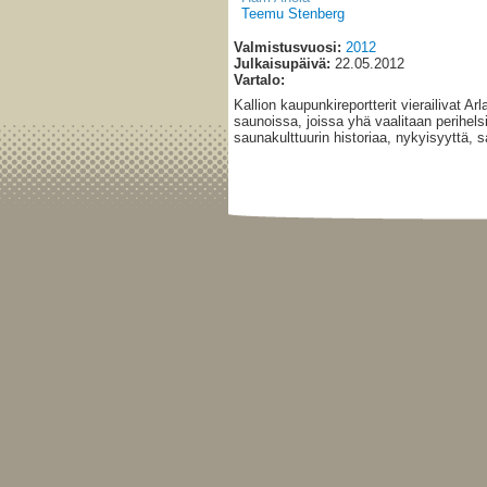
Teemu Stenberg
Valmistusvuosi:
2012
Julkaisupäivä:
22.05.2012
Vartalo:
Kallion kaupunkireportterit vierailivat Ar
saunoissa, joissa yhä vaalitaan perihels
saunakulttuurin historiaa, nykyisyyttä, s