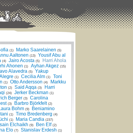
ofia
Marko Saarelainen
(1)
(5)
nnu Aaltonen
Yousif Abu al
(13)
a
Jairo Acosta
Harri Ahola
(4)
(5)
rhi Ahonen
Ayhan Akgez
(1)
(15)
avo Alavedra
Yakup
(5)
 Alegre
Cecilia Alm
Toni
(1)
(1)
n
Otto Andersson
Markku
(1)
(4)
ton
Said Aqqa
Harri
(2)
(3)
qi
Jerker Beckman
(24)
(1)
rich Berger
Carolina
(3)
est
Barbro Björkfelt
(3)
(2)
Laura Bohm
Beniamino
(9)
tani
Timo Bredenberg
(1)
(4)
üchi
Maria Candia
(1)
(237)
sain Elchaikh
Ben Elf
(9)
(2)
na Elo
Stanislav Erdesh
(7)
(1)