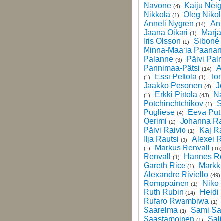
Navone
Kaiju Neig
(4)
Nikkola
Oleg Niko
(1)
Anneli Nygren
Ant
(14)
Jaana Oikari
Marja
(1)
Iris Olsson
Siboné
(1)
Minna-Maaria Paana
Palanne
Päivi Pal
(3)
Pannimaa-Pätsi
A
(14)
Essi Peltola
Ton
(1)
(1)
Jaakko Pesonen
J
(4)
Erkki Pirtola
Na
(1)
(43)
Potchinchtchikov
S
(1)
Pugliese
Eeva Put
(4)
Qerimi
Johanna Ra
(2)
Päivi Raivio
Kaj R
(1)
Ilja Rautsi
Alexei 
(3)
Markus Renvall
(1)
(16
Renvall
Hannes Re
(1)
Gareth Rice
Markk
(1)
Alexandre Riviello
(49
Romppainen
Niko
(1)
Ruth Rubin
Heidi
(14)
Rufaro Rwambiwa
(1)
Saarelma
Sami Sa
(1)
Saastamoinen
Sal
(1)