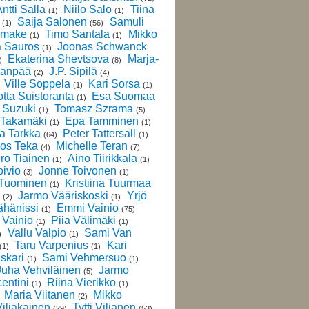
ntti Salla
Niilo Salo
Tiina
(1)
(1)
Saija Salonen
Samuli
(1)
(56)
amake
Timo Santala
Mikko
(1)
(1)
ä Sauros
Joonas Schwanck
(1)
Ekaterina Shevtsova
Marja-
)
(8)
lanpää
J.P. Sipilä
(2)
(4)
Ville Soppela
Kari Sorsa
(1)
(1)
otta Suistoranta
Esa Suomaa
(1)
 Suzuki
Tomasz Szrama
(1)
(5)
 Takamäki
Epa Tamminen
(1)
(1)
a Tarkka
Peter Tattersall
(64)
(1)
os Teka
Michelle Teran
(4)
(7)
ro Tiainen
Aino Tiirikkala
(1)
(1)
oivio
Jonne Toivonen
(3)
(1)
 Tuominen
Kristiina Tuurmaa
(1)
Jarmo Vääriskoski
Yrjö
(2)
(1)
ähänissi
Emmi Vainio
(1)
(75)
Vainio
Piia Välimäki
(1)
(1)
Vallu Valpio
Sami Van
)
(1)
Taru Varpenius
Kari
(1)
(1)
skari
Sami Vehmersuo
(1)
(1)
Juha Vehviläinen
Jarmo
(5)
entini
Riina Vierikko
(1)
(1)
Maria Viitanen
Mikko
(2)
Viljakainen
Tytti Viljanen
(29)
(53)