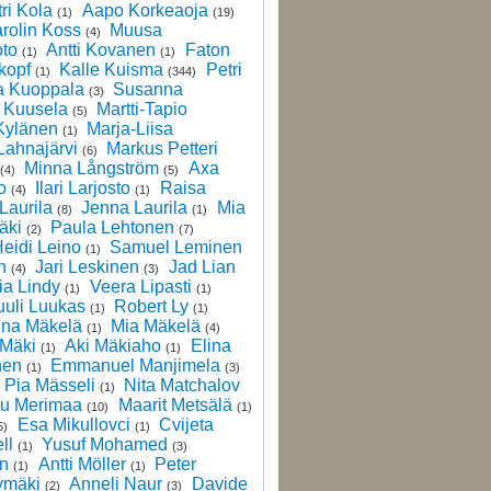
ri Kola
Aapo Korkeaoja
(1)
(19)
rolin Koss
Muusa
(4)
to
Antti Kovanen
Faton
(1)
(1)
kopf
Kalle Kuisma
Petri
(1)
(344)
a Kuoppala
Susanna
(3)
 Kuusela
Martti-Tapio
(5)
Kylänen
Marja-Liisa
(1)
Lahnajärvi
Markus Petteri
(6)
Minna Långström
Axa
(4)
(5)
o
Ilari Larjosto
Raisa
(4)
(1)
Laurila
Jenna Laurila
Mia
(8)
(1)
äki
Paula Lehtonen
(2)
(7)
eidi Leino
Samuel Leminen
(1)
n
Jari Leskinen
Jad Lian
(4)
(3)
ia Lindy
Veera Lipasti
(1)
(1)
uuli Luukas
Robert Ly
(1)
(1)
ina Mäkelä
Mia Mäkelä
(1)
(4)
 Mäki
Aki Mäkiaho
Elina
(1)
(1)
nen
Emmanuel Manjimela
(1)
(3)
Pia Mässeli
Nita Matchalov
(1)
tu Merimaa
Maarit Metsälä
(10)
(1)
Esa Mikullovci
Cvijeta
5)
(1)
ll
Yusuf Mohamed
(1)
(3)
en
Antti Möller
Peter
(1)
(1)
ymäki
Anneli Naur
Davide
(2)
(3)