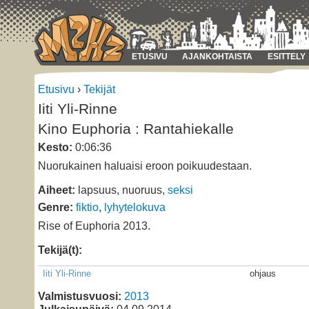
ETUSIVU
AJANKOHTAISTA
ESITTELY
Etusivu
›
Tekijät
Iiti Yli-Rinne
Kino Euphoria : Rantahiekalle
Kesto:
0:06:36
Nuorukainen haluaisi eroon poikuudestaan.
Aiheet:
lapsuus, nuoruus,
seksi
Genre:
fiktio
,
lyhytelokuva
Rise of Euphoria 2013.
Tekijä(t):
Iiti Yli-Rinne
ohjaus
Valmistusvuosi:
2013
Julkaisupäivä:
04.09.2014