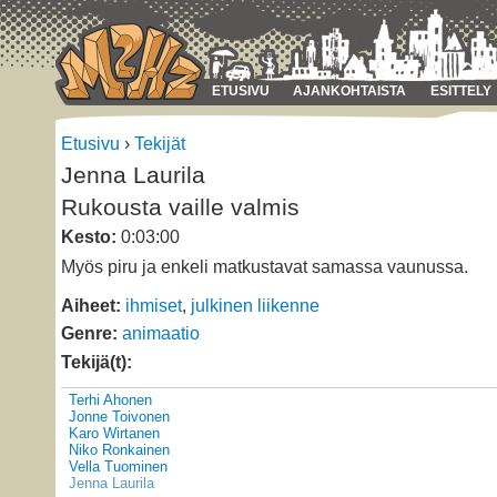
ETUSIVU
AJANKOHTAISTA
ESITTELY
Etusivu
›
Tekijät
Jenna Laurila
Rukousta vaille valmis
Kesto:
0:03:00
Myös piru ja enkeli matkustavat samassa vaunussa.
Aiheet:
ihmiset
,
julkinen liikenne
Genre:
animaatio
Tekijä(t):
Terhi Ahonen
Jonne Toivonen
Karo Wirtanen
Niko Ronkainen
Vella Tuominen
Jenna Laurila