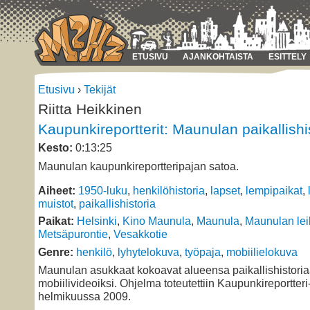
ETUSIVU
AJANKOHTAISTA
ESITTELY
Etusivu
›
Tekijät
Riitta Heikkinen
Kaupunkireportterit: Maunulan paikallishi
Kesto:
0:13:25
Maunulan kaupunkireportteripajan satoa.
Aiheet:
1950-luku
,
henkilöhistoria
,
lapset
,
lempipaikat
,
muistot
,
paikallishistoria
Paikat:
Helsinki
,
Kino Maunula
,
Maunula
,
Maunulan lei
Metsäpurontie
,
Vesakkotie
Genre:
henkilö
,
lyhytelokuva
,
työpaja
,
mobiilielokuva
Maunulan asukkaat kokoavat alueensa paikallishistori
mobiilivideoiksi. Ohjelma toteutettiin Kaupunkireportter
helmikuussa 2009.