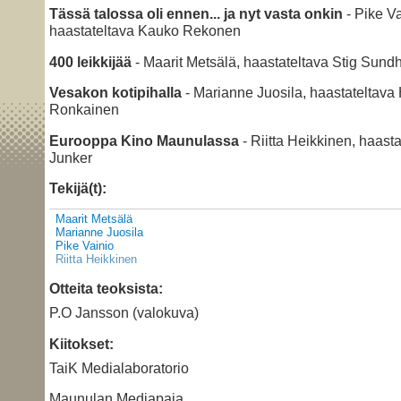
Tässä talossa oli ennen... ja nyt vasta onkin
- Pike Va
haastateltava Kauko Rekonen
400 leikkijää
- Maarit Metsälä, haastateltava Stig Sund
Vesakon kotipihalla
- Marianne Juosila, haastateltava
Ronkainen
Eurooppa Kino Maunulassa
- Riitta Heikkinen, haast
Junker
Tekijä(t):
Maarit Metsälä
Marianne Juosila
Pike Vainio
Riitta Heikkinen
Otteita teoksista:
P.O Jansson (valokuva)
Kiitokset:
TaiK Medialaboratorio
Maunulan Mediapaja