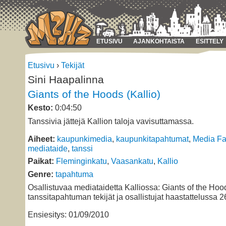
ETUSIVU
AJANKOHTAISTA
ESITTELY
Etusivu
›
Tekijät
Sini Haapalinna
Giants of the Hoods (Kallio)
Kesto:
0:04:50
Tanssivia jättejä Kallion taloja vavisuttamassa.
Aiheet:
kaupunkimedia
,
kaupunkitapahtumat
,
Media F
mediataide
,
tanssi
Paikat:
Fleminginkatu
,
Vaasankatu
,
Kallio
Genre:
tapahtuma
Osallistuvaa mediataidetta Kalliossa: Giants of the Hoo
tanssitapahtuman tekijät ja osallistujat haastattelussa 2
Ensiesitys: 01/09/2010