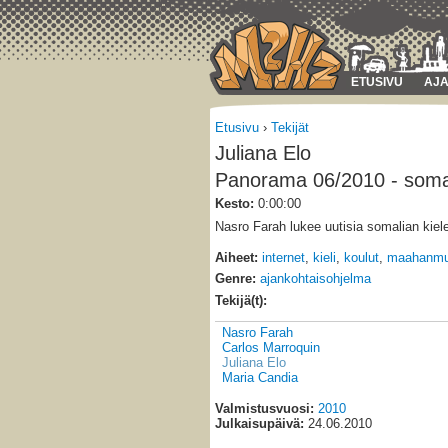
ETUSIVU
AJA
Etusivu
›
Tekijät
Juliana Elo
Panorama 06/2010 - soma
Kesto:
0:00:00
Nasro Farah lukee uutisia somalian kiele
Aiheet:
internet
,
kieli
,
koulut
,
maahanmuu
Genre:
ajankohtaisohjelma
Tekijä(t):
Nasro Farah
Carlos Marroquin
Juliana Elo
Maria Candia
Valmistusvuosi:
2010
Julkaisupäivä:
24.06.2010