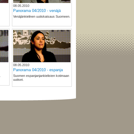
08.05.2010
Panorama 04/2010 - venäjä
Venäjänkielinen uutiskatsaus Suomeen.
08.05.2010
Panorama 04/2010 - espanja
.
Suomen espanjanjankielisten kotimaan
uutiset.