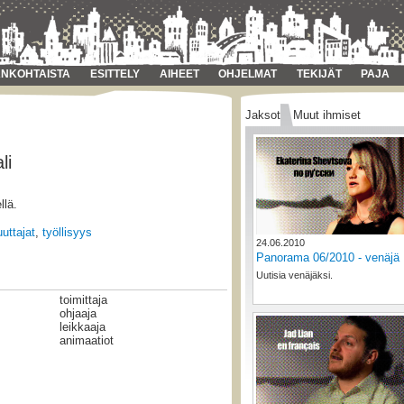
NKOHTAISTA
ESITTELY
AIHEET
OHJELMAT
TEKIJÄT
PAJA
Jaksot
Muut ihmiset
li
llä.
ttajat
,
työllisyys
24.06.2010
Panorama 06/2010 - venäjä
Uutisia venäjäksi.
toimittaja
ohjaaja
leikkaaja
animaatiot