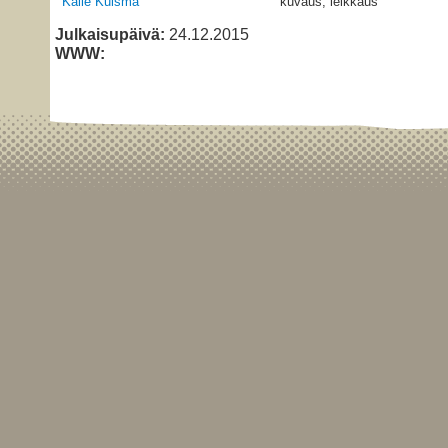
Kalle Kuisma
kuvaus, leikkaus
Julkaisupäivä:
24.12.2015
WWW: