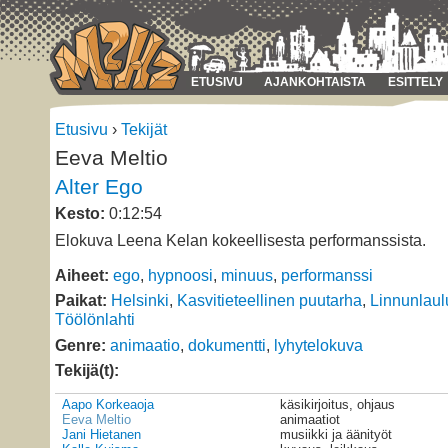
ETUSIVU
AJANKOHTAISTA
ESITTELY
Etusivu
›
Tekijät
Eeva Meltio
Alter Ego
Kesto:
0:12:54
Elokuva Leena Kelan kokeellisesta performanssista.
Aiheet:
ego
,
hypnoosi
,
minuus
,
performanssi
Paikat:
Helsinki
,
Kasvitieteellinen puutarha
,
Linnunlaul
Töölönlahti
Genre:
animaatio
,
dokumentti
,
lyhytelokuva
Tekijä(t):
Aapo Korkeaoja
käsikirjoitus, ohjaus
Eeva Meltio
animaatiot
Jani Hietanen
musiikki ja äänityöt