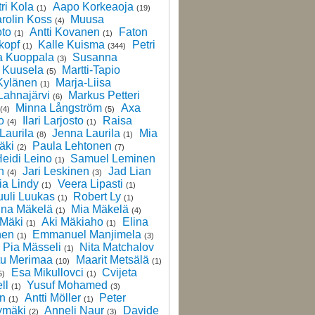
ri Kola
Aapo Korkeaoja
(1)
(19)
rolin Koss
Muusa
(4)
to
Antti Kovanen
Faton
(1)
(1)
kopf
Kalle Kuisma
Petri
(1)
(344)
a Kuoppala
Susanna
(3)
 Kuusela
Martti-Tapio
(5)
Kylänen
Marja-Liisa
(1)
Lahnajärvi
Markus Petteri
(6)
Minna Långström
Axa
(4)
(5)
o
Ilari Larjosto
Raisa
(4)
(1)
Laurila
Jenna Laurila
Mia
(8)
(1)
äki
Paula Lehtonen
(2)
(7)
eidi Leino
Samuel Leminen
(1)
n
Jari Leskinen
Jad Lian
(4)
(3)
ia Lindy
Veera Lipasti
(1)
(1)
uuli Luukas
Robert Ly
(1)
(1)
ina Mäkelä
Mia Mäkelä
(1)
(4)
 Mäki
Aki Mäkiaho
Elina
(1)
(1)
nen
Emmanuel Manjimela
(1)
(3)
Pia Mässeli
Nita Matchalov
(1)
tu Merimaa
Maarit Metsälä
(10)
(1)
Esa Mikullovci
Cvijeta
5)
(1)
ll
Yusuf Mohamed
(1)
(3)
en
Antti Möller
Peter
(1)
(1)
ymäki
Anneli Naur
Davide
(2)
(3)