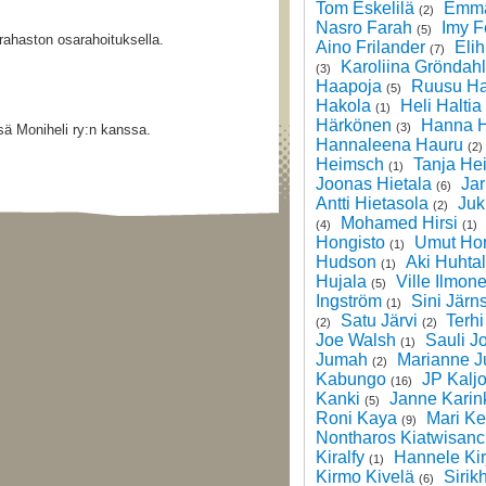
Tom Eskelilä
Emma
(2)
Nasro Farah
Imy F
(5)
rahaston osarahoituksella.
Aino Frilander
Eli
(7)
Karoliina Gröndahl
(3)
Haapoja
Ruusu Ha
(5)
Hakola
Heli Haltia
(1)
Härkönen
Hanna H
(3)
sä Moniheli ry:n kanssa.
Hannaleena Hauru
(2)
Heimsch
Tanja He
(1)
Joonas Hietala
Jar
(6)
Antti Hietasola
Juk
(2)
Mohamed Hirsi
(4)
(1)
Hongisto
Umut Ho
(1)
Hudson
Aki Huhta
(1)
Hujala
Ville Ilmon
(5)
Ingström
Sini Järn
(1)
Satu Järvi
Terhi
(2)
(2)
Joe Walsh
Sauli J
(1)
Jumah
Marianne J
(2)
Kabungo
JP Kalj
(16)
Kanki
Janne Karin
(5)
Roni Kaya
Mari Ke
(9)
Nontharos Kiatwisanc
Kiralfy
Hannele Kir
(1)
Kirmo Kivelä
Sirik
(6)