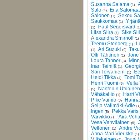
Susanna Salama
A
(1)
Salo
Eila Salomaa
(4)
Salonen
Sekou S
(1)
Saukkomaa
Yrjän
(1)
Paul Segersvärd
(1)
(1
Liisa Siira
Sike Sil
(1)
Alexandra Smirnoff
(1)
Teemu Stenberg
L
(1)
Ari Suzuki
Taku
(1)
(9)
Olli Tähtinen
Jone
(1)
Laura Tanner
Minn
(3)
Inari Teinilä
Georgi
(1)
Sari Tervaniemi
Ee
(1)
Heidi Tikka
Tomi T
(4)
Henri Tuomi
Vella
(6)
Nantenin Utriainen
(5)
Vähäkallio
Harri V
(1)
Pike Vainio
Hanna 
(3)
Seija Välimäki-Adie
(1
Ingen
Pekka Varis
(5)
Varvikko
Aira Veha
(1)
Vesa Vehviläinen
(5)
Vellonen
Andre Vic
(1)
Anna-Mari Vierikko
(1)
Viljakainen
Jouni 
(2)