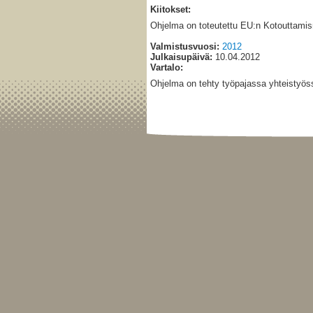
Kiitokset:
Ohjelma on toteutettu EU:n Kotouttamis
Valmistusvuosi:
2012
Julkaisupäivä:
10.04.2012
Vartalo:
Ohjelma on tehty työpajassa yhteistyös