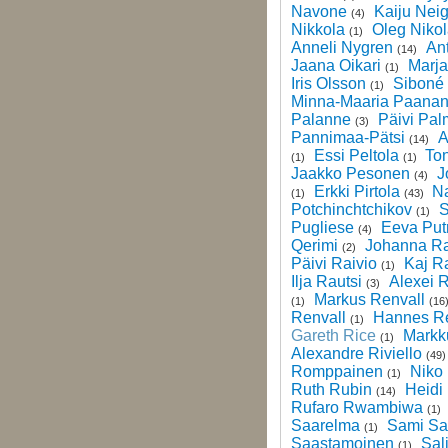
Navone
Kaiju Neig
(4)
Nikkola
Oleg Niko
(1)
Anneli Nygren
Ant
(14)
Jaana Oikari
Marja
(1)
Iris Olsson
Siboné
(1)
Minna-Maaria Paana
Palanne
Päivi Pal
(3)
Pannimaa-Pätsi
A
(14)
Essi Peltola
Ton
(1)
(1)
Jaakko Pesonen
J
(4)
Erkki Pirtola
Na
(1)
(43)
Potchinchtchikov
S
(1)
Pugliese
Eeva Put
(4)
Qerimi
Johanna Ra
(2)
Päivi Raivio
Kaj R
(1)
Ilja Rautsi
Alexei 
(3)
Markus Renvall
(1)
(16
Renvall
Hannes Re
(1)
Gareth Rice
Markk
(1)
Alexandre Riviello
(49
Romppainen
Niko
(1)
Ruth Rubin
Heidi
(14)
Rufaro Rwambiwa
(1)
Saarelma
Sami Sa
(1)
Saastamoinen
Sal
(1)