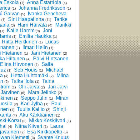
 Eskola
Anna Estarriola
(1)
(4)
erica
Johanna Fredriksson
(1)
(1)
hú Galvan
Ivanka Gencheva
(5)
Sini Haapalinna
Terike
(1)
(11)
arla
Harri Häivälä
Marikki
(3)
(4)
Kalle Hamm
Joni
(1)
(9)
arris
Emilia Haukka
(1)
(1)
Riitta Heikkinen
Lucas
(1)
inänen
Ilmari Helin
(1)
(1)
i Hietanen
Jani Hietanen
(1)
(2)
ka Hiltunen
Päivi Hintsanen
(4)
Elina Hirvonen
Salla
(1)
ruz
Seb Houis
Michael
(1)
(1)
la
Hetta Huhtamäki
Miina
(4)
(2)
en
Taika Ilola
Taina
(2)
(1)
ström
Olli Jarva
Jari Järvi
(1)
(2)
 Järvinen
Mara Jelinko
(6)
(2)
okinen
Seppo Julin
Miran
(1)
(1)
uosila
Kari Jylhä
Paul
(2)
(1)
onen
Tuulia Kallio
Shinji
(1)
(2)
kanta
Aku Kärkkäinen
(4)
(1)
ski-Korsu
Mikko Keskiivari
(6)
(1)
hai
Niina Kiiveri
Laura
(4)
(1)
javainen
Esa Kirkkopelto
(2)
(5)
hwan Klemetti
Svante Knuus
(3)