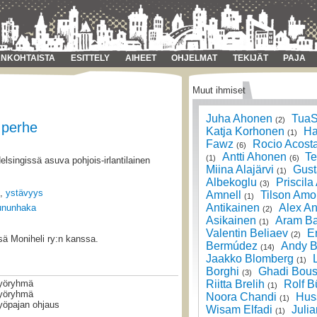
NKOHTAISTA
ESITTELY
AIHEET
OHJELMAT
TEKIJÄT
PAJA
Muut ihmiset
Juha Ahonen
TuaS
(2)
 perhe
Katja Korhonen
Ha
(1)
Fawz
Rocio Acost
(6)
Antti Ahonen
Te
(1)
(6)
lsingissä asuva pohjois-irlantilainen
Miina Alajärvi
Gust
(1)
Albekoglu
Priscila
(3)
,
ystävyys
Amnell
Tilson Amo
(1)
Antikainen
Alex An
ununhaka
(2)
Asikainen
Aram Ba
(1)
Valentin Beliaev
E
(2)
sä Moniheli ry:n kanssa.
Bermúdez
Andy B
(14)
Jaakko Blomberg
(1)
Borghi
Ghadi Bous
(3)
Riitta Brelih
Rolf B
yöryhmä
(1)
yöryhmä
Noora Chandi
Hus
(1)
yöpajan ohjaus
Wisam Elfadi
Julia
(1)