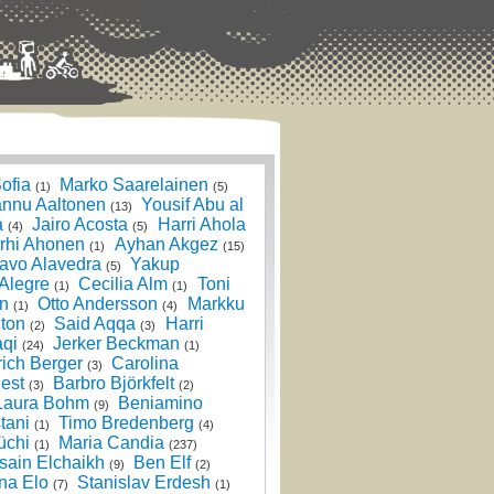
ofia
Marko Saarelainen
(1)
(5)
nnu Aaltonen
Yousif Abu al
(13)
a
Jairo Acosta
Harri Ahola
(4)
(5)
rhi Ahonen
Ayhan Akgez
(1)
(15)
avo Alavedra
Yakup
(5)
 Alegre
Cecilia Alm
Toni
(1)
(1)
n
Otto Andersson
Markku
(1)
(4)
ton
Said Aqqa
Harri
(2)
(3)
qi
Jerker Beckman
(24)
(1)
rich Berger
Carolina
(3)
est
Barbro Björkfelt
(3)
(2)
Laura Bohm
Beniamino
(9)
tani
Timo Bredenberg
(1)
(4)
üchi
Maria Candia
(1)
(237)
sain Elchaikh
Ben Elf
(9)
(2)
na Elo
Stanislav Erdesh
(7)
(1)