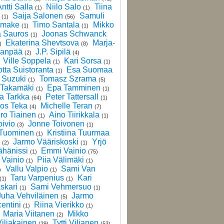
ntti Salla
Niilo Salo
Tiina
(1)
(1)
Saija Salonen
Samuli
(1)
(56)
amake
Timo Santala
Mikko
(1)
(1)
ä Sauros
Joonas Schwanck
(1)
Ekaterina Shevtsova
Marja-
)
(8)
lanpää
J.P. Sipilä
(2)
(4)
Ville Soppela
Kari Sorsa
(1)
(1)
otta Suistoranta
Esa Suomaa
(1)
 Suzuki
Tomasz Szrama
(1)
(5)
 Takamäki
Epa Tamminen
(1)
(1)
a Tarkka
Peter Tattersall
(64)
(1)
os Teka
Michelle Teran
(4)
(7)
ro Tiainen
Aino Tiirikkala
(1)
(1)
oivio
Jonne Toivonen
(3)
(1)
 Tuominen
Kristiina Tuurmaa
(1)
Jarmo Vääriskoski
Yrjö
(2)
(1)
ähänissi
Emmi Vainio
(1)
(75)
Vainio
Piia Välimäki
(1)
(1)
Vallu Valpio
Sami Van
)
(1)
Taru Varpenius
Kari
(1)
(1)
skari
Sami Vehmersuo
(1)
(1)
Juha Vehviläinen
Jarmo
(5)
entini
Riina Vierikko
(1)
(1)
Maria Viitanen
Mikko
(2)
Viljakainen
Tytti Viljanen
(29)
(53)