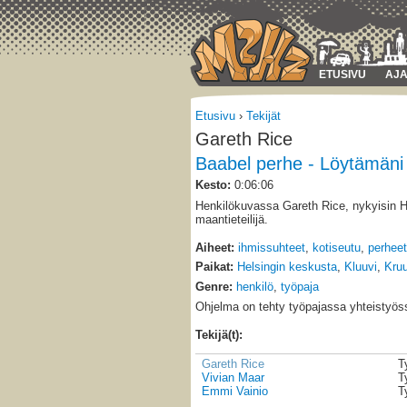
ETUSIVU
AJA
Etusivu
›
Tekijät
Gareth Rice
Baabel perhe - Löytämäni
Kesto:
0:06:06
Henkilökuvassa Gareth Rice, nykyisin He
maantieteilijä.
Aiheet:
ihmissuhteet
,
kotiseutu
,
perheet
Paikat:
Helsingin keskusta
,
Kluuvi
,
Kru
Genre:
henkilö
,
työpaja
Ohjelma on tehty työpajassa yhteistyös
Tekijä(t):
Gareth Rice
T
Vivian Maar
T
Emmi Vainio
T