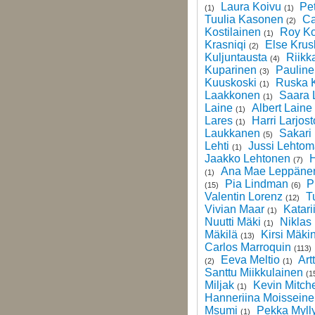
Laura Koivu
Pet
(1)
(1)
Tuulia Kasonen
Ca
(2)
Kostilainen
Roy Ko
(1)
Krasniqi
Else Krus
(2)
Kuljuntausta
Riikk
(4)
Kuparinen
Pauline
(3)
Kuuskoski
Ruska 
(1)
Laakkonen
Saara 
(1)
Laine
Albert Laine
(1)
Lares
Harri Larjost
(1)
Laukkanen
Sakari 
(5)
Lehti
Jussi Lehtom
(1)
Jaakko Lehtonen
H
(7)
Ana Mae Leppäne
(1)
Pia Lindman
P
(15)
(6)
Valentin Lorenz
T
(12)
Vivian Maar
Katari
(1)
Nuutti Mäki
Niklas
(1)
Mäkilä
Kirsi Mäki
(13)
Carlos Marroquin
(113)
Eeva Meltio
Art
(2)
(1)
Santtu Miikkulainen
(1
Miljak
Kevin Mitche
(1)
Hanneriina Moissein
Msumi
Pekka Myll
(1)