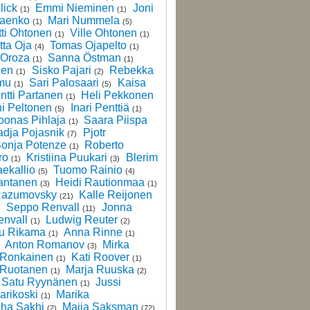
lick
Emmi Nieminen
Joni
(1)
(1)
laenko
Mari Nummela
(1)
(5)
ti Ohtonen
Ville Ohtonen
(1)
(1)
tta Oja
Tomas Ojapelto
(4)
(1)
 Oroza
Sanna Östman
(1)
(1)
nen
Sisko Pajari
Rebekka
(1)
(2)
mu
Sari Palosaari
Kaisa
(1)
(5)
ntti Partanen
Heli Pekkonen
(1)
i Peltonen
Inari Penttiä
(5)
(1)
oonas Pihlaja
Saara Piispa
(1)
dja Pojasnik
Pjotr
(7)
onja Potenze
Roberto
(1)
ro
Kristiina Puukari
Blerim
(1)
(3)
ekallio
Tuomo Rainio
(5)
(4)
antanen
Heidi Rautionmaa
(3)
(1)
Razumovsky
Kalle Reijonen
(21)
Seppo Renvall
Jonna
)
(11)
nvall
Ludwig Reuter
(1)
(2)
u Rikama
Anna Rinne
(1)
(1)
Anton Romanov
Mirka
)
(3)
 Ronkainen
Kati Roover
(1)
(1)
 Ruotanen
Marja Ruuska
(1)
(2)
Satu Ryynänen
Jussi
(1)
arikoski
Marika
(1)
iha Sakhi
Maija Saksman
(2)
(72)