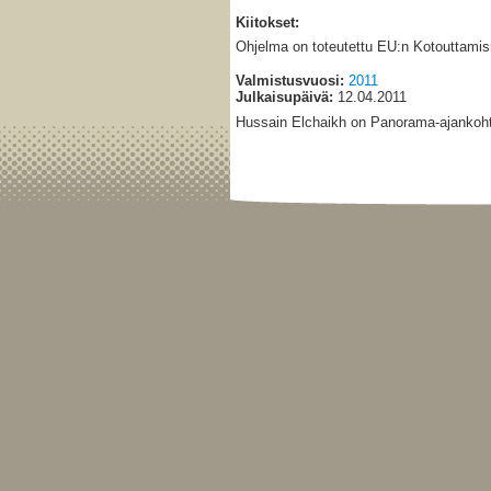
Kiitokset:
Ohjelma on toteutettu EU:n Kotouttamis
Valmistusvuosi:
2011
Julkaisupäivä:
12.04.2011
Hussain Elchaikh on Panorama-ajankohta