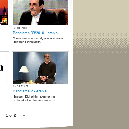
08.04.2010
Panorama 03/2010 - arabia
Maaliskuun uutisanalyysia arabiaksi
Hussain Elchaikhilta.
17.11.2009
Panorama 2 - Arabia
Hussain Elchaikhin toimittamat
arabiankieliset kotimaanuutiset.
)
1 of 2
››