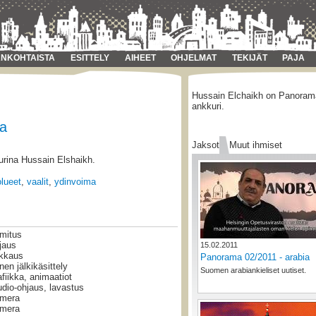
NKOHTAISTA
ESITTELY
AIHEET
OHJELMAT
TEKIJÄT
PAJA
Hussain Elchaikh on Panorama
ankkuri.
ia
Jaksot
Muut ihmiset
urina Hussain Elshaikh.
lueet
,
vaalit
,
ydinvoima
imitus
jaus
15.02.2011
ikkaus
Panorama 02/2011 - arabia
nen jälkikäsittely
Suomen arabiankieliset uutiset.
afiikka, animaatiot
udio-ohjaus, lavastus
mera
mera