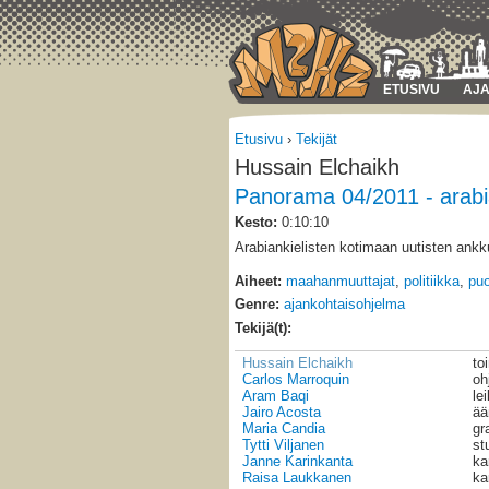
ETUSIVU
AJA
Etusivu
›
Tekijät
Hussain Elchaikh
Panorama 04/2011 - arab
Kesto:
0:10:10
Arabiankielisten kotimaan uutisten ankk
Aiheet:
maahanmuuttajat
,
politiikka
,
puo
Genre:
ajankohtaisohjelma
Tekijä(t):
Hussain Elchaikh
to
Carlos Marroquin
oh
Aram Baqi
le
Jairo Acosta
ää
Maria Candia
gr
Tytti Viljanen
st
Janne Karinkanta
ka
Raisa Laukkanen
ka