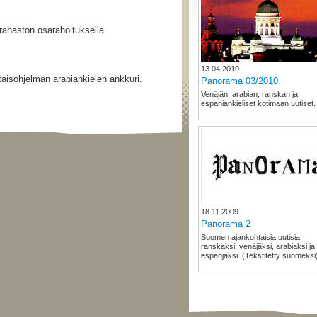
rahaston osarahoituksella.
13.04.2010
isohjelman arabiankielen ankkuri.
Panorama 03/2010
Venäjän, arabian, ranskan ja
espaniankieliset kotimaan uutiset.
18.11.2009
Panorama 2
Suomen ajankohtaisia uutisia
ranskaksi, venäjäksi, arabiaksi ja
espanjaksi. (Tekstitetty suomeksi