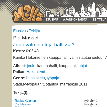
ETUSIVU
AJANKOHTAISTA
ESITTELY
Etusivu
›
Tekijät
Pia Mässeli
Jouluvalmisteluja hallissa?
Kesto:
0:03:48
Kuinka Hakaniemen kauppahalli valmistautuu jouluun?
Aiheet:
joulu
, kauppahalli, kauppiaat,
lahjat
Paikat:
Hakaniemi
Genre:
haastattelu
,
työpaja
Stadi.tv-työpajan tuotantoa, marraskuu 2011.
Tekijä(t):
Ruska Kylänen
työryhmä
Pia Mässeli
työryhmä