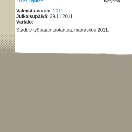
Taina Ingström
työryhmä
Valmistusvuosi:
2011
Julkaisupäivä:
29.11.2011
Vartalo:
Stadi.tv-työpajan tuotantoa, marraskuu 2011.