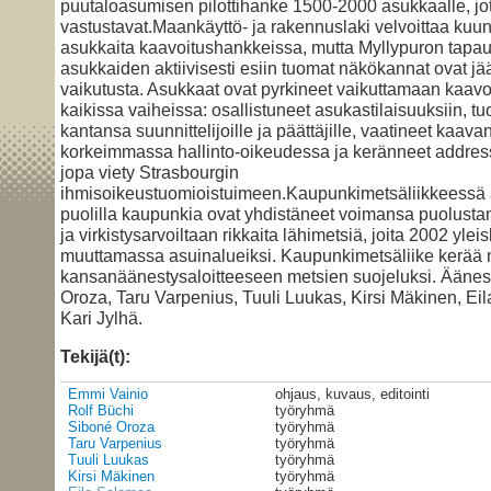
puutaloasumisen pilottihanke 1500-2000 asukkaalle, jo
vastustavat.Maankäyttö- ja rakennuslaki velvoittaa ku
asukkaita kaavoitushankkeissa, mutta Myllypuron tapa
asukkaiden aktiivisesti esiin tuomat näkökannat ovat jää
vaikutusta. Asukkaat ovat pyrkineet vaikuttamaan kaav
kaikissa vaiheissa: osallistuneet asukastilaisuuksiin, t
kantansa suunnittelijoille ja päättäjille, vaatineet kaav
korkeimmassa hallinto-oikeudessa ja keränneet address
jopa viety Strasbourgin
ihmisoikeustuomioistuimeen.Kaupunkimetsäliikkeessä 
puolilla kaupunkia ovat yhdistäneet voimansa puolusta
ja virkistysarvoiltaan rikkaita lähimetsiä, joita 2002 yle
muuttamassa asuinalueiksi. Kaupunkimetsäliike kerää 
kansanäänestysaloitteeseen metsien suojeluksi. Ääne
Oroza, Taru Varpenius, Tuuli Luukas, Kirsi Mäkinen, Ei
Kari Jylhä.
Tekijä(t):
Emmi Vainio
ohjaus, kuvaus, editointi
Rolf Büchi
työryhmä
Siboné Oroza
työryhmä
Taru Varpenius
työryhmä
Tuuli Luukas
työryhmä
Kirsi Mäkinen
työryhmä