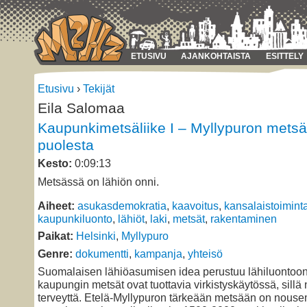
ETUSIVU
AJANKOHTAISTA
ESITTELY
Etusivu
›
Tekijät
Eila Salomaa
Kaupunkimetsäliike I – Myllypuron mets
puolesta
Kesto:
0:09:13
Metsässä on lähiön onni.
Aiheet:
asukasdemokratia
,
kaavoitus
,
kansalaistoimint
kaupunkiluonto
,
lähiöt
,
laki
,
metsät
,
rakentaminen
Paikat:
Helsinki
,
Myllypuro
Genre:
dokumentti
,
kampanja
,
yhteisö
Suomalaisen lähiöasumisen idea perustuu lähiluontoon
kaupungin metsät ovat tuottavia virkistyskäytössä, sillä 
terveyttä. Etelä-Myllypuron tärkeään metsään on nous