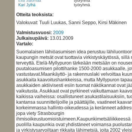
Eila Salomaa
työryhmä
Kari Jylhä
työryhmä
Otteita teoksista:
Valokuvat: Tuuli Luukas, Sanni Seppo, Kirsi Mäkinen
Valmistusvuosi:
2009
Julkaisupäivä:
13.01.2009
Vartalo:
Suomalaisen lähiöasumisen idea perustuu lähiluontoon
kaupungin metsät ovat tuottavia virkistyskäytössä, sillä 
terveyttä. Etelä-Myllypuron tärkeään metsään on nous
puutaloasumisen pilottihanke 1500-2000 asukkaalle, jo
vastustavat.Maankäyttö- ja rakennuslaki velvoittaa ku
asukkaita kaavoitushankkeissa, mutta Myllypuron tapa
asukkaiden aktiivisesti esiin tuomat näkökannat ovat jää
vaikutusta. Asukkaat ovat pyrkineet vaikuttamaan kaav
kaikissa vaiheissa: osallistuneet asukastilaisuuksiin, t
kantansa suunnittelijoille ja päättäjille, vaatineet kaav
korkeimmassa hallinto-oikeudessa ja keränneet address
jopa viety Strasbourgin
ihmisoikeustuomioistuimeen.Kaupunkimetsäliikkeessä 
puolilla kaupunkia ovat yhdistäneet voimansa puolusta
ja virkistysarvoiltaan rikkaita lähimetsiä, joita 2002 yle