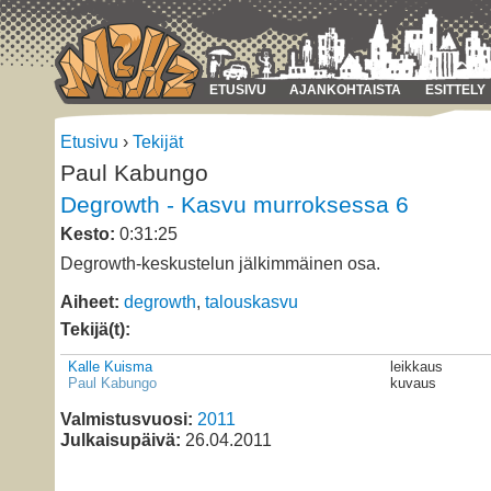
ETUSIVU
AJANKOHTAISTA
ESITTELY
Etusivu
›
Tekijät
Paul Kabungo
Degrowth - Kasvu murroksessa 6
Kesto:
0:31:25
Degrowth-keskustelun jälkimmäinen osa.
Aiheet:
degrowth
,
talouskasvu
Tekijä(t):
Kalle Kuisma
leikkaus
Paul Kabungo
kuvaus
Valmistusvuosi:
2011
Julkaisupäivä:
26.04.2011