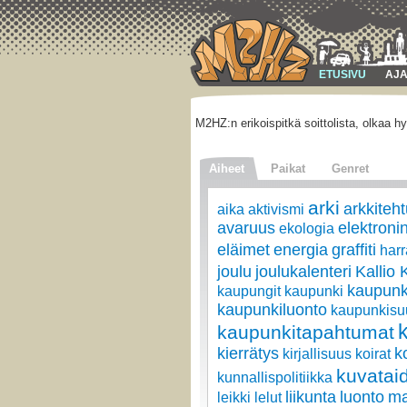
ETUSIVU
AJA
M2HZ:n erikoispitkä soittolista, olkaa hy
Aiheet
Paikat
Genret
arki
arkkiteht
aika
aktivismi
avaruus
elektroni
ekologia
eläimet
energia
graffiti
harr
joulu
joulukalenteri
Kallio 
kaupun
kaupungit
kaupunki
kaupunkiluonto
kaupunkisuu
kaupunkitapahtumat
kierrätys
k
kirjallisuus
koirat
kuvatai
kunnallispolitiikka
liikunta
luonto
ma
leikki
lelut