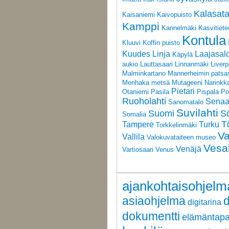
Kalasat
Kaisaniemi
Kaivopuisto
Kamppi
Kannelmäki
Kasvitiete
Kontula
Kluuvi
Koffin puisto
Kuudes Linja
Laajasal
Käpylä
aukio
Lauttasaari
Linnanmäki
Liverp
Malminkartano
Mannerheimin patsa
Merihaka
metsä
Mutageeni
Narinkka
Pietari
Otaniemi
Pasila
Pispala
Po
Ruoholahti
Senaat
Sanomatalo
Suvilahti
Suomi
S
Somalia
T
Tampere
Turku
Torkkelinmäki
V
Vallila
Valokuvataiteen museo
Vesa
Venäjä
Vartiosaari
Venus
ajankohtaisohjelm
asiaohjelma
digitarina
dokumentti
elämäntap