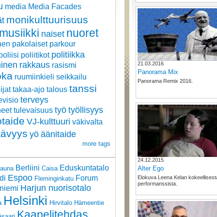
u
media
Media Facades
monikulttuurisuus
t
musiikki
nuoret
naiset
nen
pakolaiset
parkour
politiikka
poliisi
poliitikot
inen
rakkaus
21.03.2016
rasismi
Panorama Mix
oka
ruumiinkieli
seikkailu
Panorama Remix 2016.
tanssi
lijat
takaa-ajo
talous
terveys
evisio
työ
työllisyys
neet
tulevaisuus
otaide
VJ-kulttuuri
väkivalta
tävyys
yö
äänitaide
more tags
24.12.2015
Berliini
Eduskuntatalo
Alter Ego
sauna
Caisa
Espoo
di
Forum
Elokuva Leena Kelan kokeellisest
Fleminginkatu
performanssista.
Harjun nuorisotalo
niemi
Helsinki
a
Hirvitalo
Hämeentie
Kaapelitehdas
äsaari