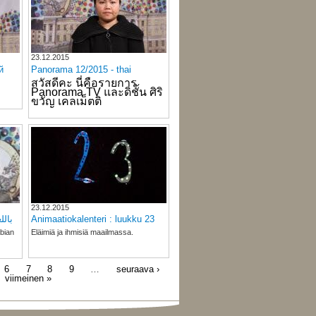
23.12.2015
й
Panorama 12/2015 - thai
สวัสดีคะ นี่คือรายการ 
Panorama TV และดิชั้น ศิริ
ขวัญ เคลเม็ตติ
23.12.2015
باللغة ال
Animaatiokalenteri : luukku 23
bian
Eläimiä ja ihmisiä maailmassa.
6
7
8
9
…
seuraava ›
viimeinen »