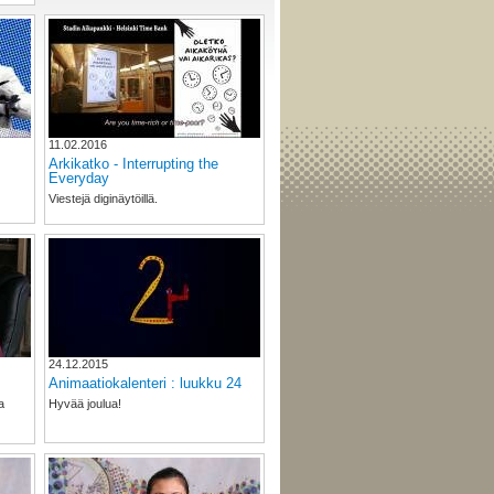
11.02.2016
Arkikatko - Interrupting the
Everyday
Viestejä diginäytöillä.
24.12.2015
Animaatiokalenteri : luukku 24
a
Hyvää joulua!