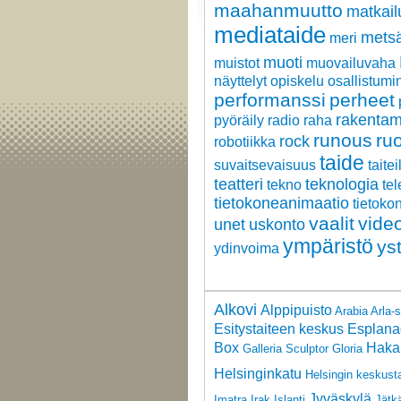
maahanmuutto
matkail
mediataide
metsä
meri
muoti
muistot
muovailuvaha
näyttelyt
opiskelu
osallistumi
performanssi
perheet
rakentam
pyöräily
radio
raha
runous
ru
rock
robotiikka
taide
suvaitsevaisuus
taitei
teatteri
teknologia
tekno
tel
tietokoneanimaatio
tietoko
vaalit
vide
unet
uskonto
ympäristö
ys
ydinvoima
Alkovi
Alppipuisto
Arabia
Arla-
Esitystaiteen keskus
Esplana
Box
Haka
Galleria Sculptor
Gloria
Helsinginkatu
Helsingin keskust
Jyväskylä
Imatra
Irak
Islanti
Jätk