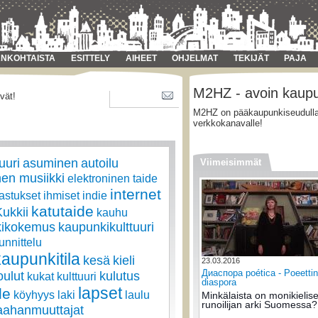
NKOHTAISTA
ESITTELY
AIHEET
OHJELMAT
TEKIJÄT
PAJA
M2HZ - avoin kaupun
vät!
M2HZ on pääkaupunkiseudulla t
verkkokanavalle!
uuri
asuminen
autoilu
Viimeisimmät
nen musiikki
elektroninen taide
internet
astukset
ihmiset
indie
katutaide
Kukkii
kauhu
kikokemus
kaupunkikulttuuri
nnittelu
kaupunkitila
kesä
kieli
23.03.2016
Диаспора poética - Poeetti
oulut
kulutus
kukat
kulttuuri
diaspora
lapset
de
köyhyys
laki
laulu
Minkälaista on monikielis
runoilijan arki Suomessa?
ahanmuuttajat