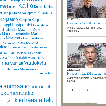
Kallio
ama
Kalleria
Kallion kirkko
Kiasma
ellinen puutarha
Kauppatori
Korjaamo
23.12.2015
Kumpula
Kuopio
Panorama 12/2015 - русски
Lasipalatsi
o
Lappi
Lasipalatsin
Ajankohtaiskatsaus Suomesta
Maa-tila
ool
Lähiradio
Malmi
venäjäksi.
Mannerheimintie
Maunula
s
New York
tori
Olympiastadion
ri
Punavuori
Rautatieasema
intori
Sinebrychoffin taidemuseo
örnäinen
Tallinna
Talvivaara
öölö
Töölönlahti
Vaasankatu
anha
Vartiokylä
Vantaa
la
Villa Pinky
VR-makasiinit
23.12.2015
more tags
Panorama 12/2015 عربية
Ajankohtaisohjelma Suomesta ara
kielellä.
a
animaatio
animaatiot
1
2
3
4
5
dokumentaatio
haastattelu
fiktio
a
esitys