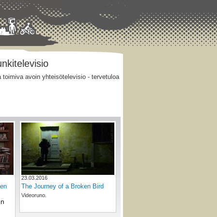
kitelevisio
oimiva avoin yhteisötelevisio - tervetuloa
23.03.2016
nen
The Journey of a Broken Bird
Videoruno.
en