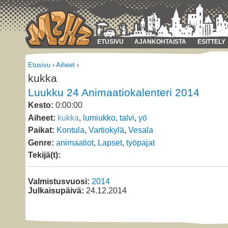
ETUSIVU
AJANKOHTAISTA
ESITTELY
Etusivu
›
Aiheet
›
kukka
Luukku 24 Animaatiokalenteri 2014
Kesto:
0:00:00
Aiheet:
kukka
,
lumiukko
,
talvi
,
yö
Paikat:
Kontula
,
Vartiokylä
,
Vesala
Genre:
animaatiot
,
Lapset
,
työpajat
Tekijä(t):
Valmistusvuosi:
2014
Julkaisupäivä:
24.12.2014