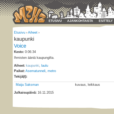
ETUSIVU
AJANKOHTAISTA
ESITTELY
Etusivu
›
Aiheet
›
kaupunki
Voice
Kesto:
0:06:34
Ihmisten ääniä kaupungilta.
Aiheet:
kaupunki
,
laulu
Paikat:
Asematunneli
,
metro
Tekijä(t):
Maija Saksman
kuvaus, leikkaus
Julkaisupäivä:
16.11.2015